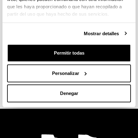
cultura
Servicios
que les haya proporcionado o que hayan recopilado a
intervencion
partir del uso que haya hecho de sus servicios.
es en
discapacida
d
Mostrar detalles
Organizació
Permitir todas
n/empresa:
Gureak
Cargo:
Personalizar
Tecnico de
empleo
Denegar