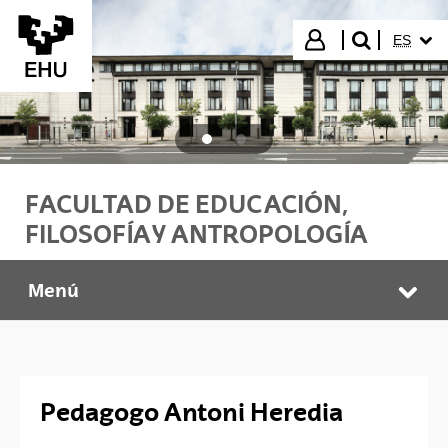
Saltar al contenido principal
IDIOMA
Iniciar sesión
ES
buscar"
FACULTAD DE EDUCACIÓN,
FILOSOFÍA Y ANTROPOLOGÍA
Menú
PEDAGOGOS PROFESIONALES
Abr
Pedagogo Antoni Heredia