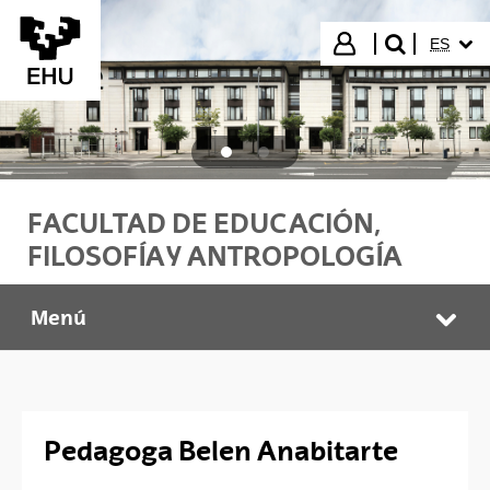
Saltar al contenido principal
IDIOMA
Iniciar sesión
ES
buscar"
FACULTAD DE EDUCACIÓN,
FILOSOFÍA Y ANTROPOLOGÍA
Menú
PEDAGOGOS PROFESIONALES
Abr
Pedagoga Belen Anabitarte