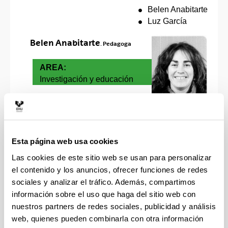
Belen Anabitarte
Luz García
Belen Anabitarte
. Pedagoga
AREA:
Investigación y educación
Espacio Profesional:
Orientación pedagogica en
centros educativos
Esta página web usa cookies
Organización/empresa:
Las cookies de este sitio web se usan para personalizar
EHU/UPV
el contenido y los anuncios, ofrecer funciones de redes
Cargo:
Técnico de
sociales y analizar el tráfico. Además, compartimos
orientación
información sobre el uso que haga del sitio web con
nuestros partners de redes sociales, publicidad y análisis
web, quienes pueden combinarla con otra información