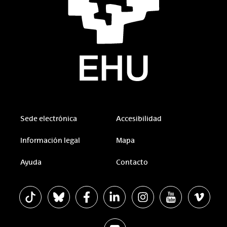
Sede electrónica
Accesibilidad
Información legal
Mapa
Ayuda
Contacto
La EHU en Tiktok
La EHU en Bluesky
La EHU en Facebook
La EHU en Linkedin
La EHU en Instagram
La EHU en Youtu
La EHU 