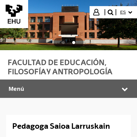
Saltar al contenido principal
IDIOMA
Iniciar sesión
ES
buscar"
FACULTAD DE EDUCACIÓN,
FILOSOFÍA Y ANTROPOLOGÍA
Menú
PEDAGOGOS PROFESIONALES
Abr
Pedagoga Saioa Larruskain