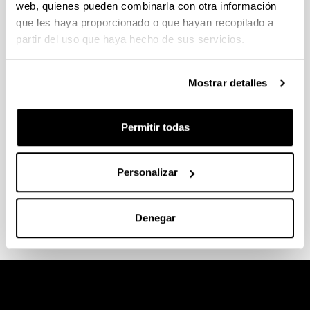
web, quienes pueden combinarla con otra información
Trabajo
Servicios de
mediación
que les haya proporcionado o que hayan recopilado a
de
partir del uso que haya hecho de sus servicios.
aprendizaje
Mostrar detalles
Organizació
n/empresa:
EASO
Permitir todas
Politeknikoa
Cargo:
Mediadora
Personalizar
de
aprendizaje
Denegar