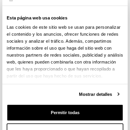
Esta página web usa cookies
PROGRAMA DE VOLUNTARIADO
Las cookies de este sitio web se usan para personalizar
el contenido y los anuncios, ofrecer funciones de redes
La posibilidad de voluntariado se ofrece para
sociales y analizar el tráfico. Además, compartimos
distintos programas o actividades en 6 áreas de
trabajo:
información sobre el uso que haga del sitio web con
nuestros partners de redes sociales, publicidad y análisis
Orientación y asesoramiento.
web, quienes pueden combinarla con otra información
Sensibilización.
que les haya proporcionado o que hayan recopilado a
Formación.
partir del uso que haya hecho de sus servicios.
Mediación.
Documentación.
Mostrar detalles
Investigación.
¿Qué es lo que harían los/as estudiantes
en el periodo de voluntariado?
Permitir todas
Participar en reuniones de equipo, de