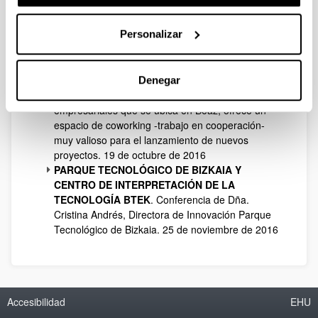
de 2016
SALINAS DE AÑANA
. Conferencia de D. Andoni
Personalizar
Erkiaga, Director Gerente Fundación Valle
Salado. 30 de septiembre de 2016
PRODUCTOS TUBULARES
. 30 de septiembre
de 2016.
Denegar
DESIGN KABI
, Vivero de proyectos
empresariales que se ubica en Beaz, ofrece un
espacio de coworking -trabajo en cooperación-
muy valioso para el lanzamiento de nuevos
proyectos. 19 de octubre de 2016
PARQUE TECNOLÓGICO DE BIZKAIA Y
CENTRO DE INTERPRETACIÓN DE LA
TECNOLOGÍA
BTEK
. Conferencia de Dña.
Cristina Andrés, Directora de Innovación Parque
Tecnológico de Bizkaia. 25 de noviembre de 2016
Accesibilidad
EHU