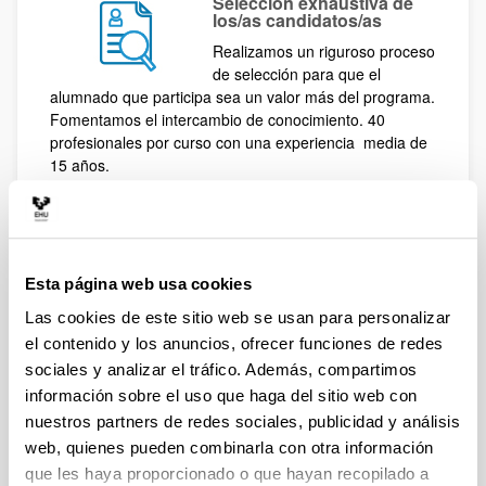
Selección exhaustiva de
los/as candidatos/as
Realizamos un riguroso proceso
de selección para que el
alumnado que participa sea un valor más del programa.
Fomentamos el intercambio de conocimiento. 40
profesionales por curso con una experiencia media de
15 años.
Acceso a casos de éxito
en primera persona
Esta página web usa cookies
Nuestra amplia red de contactos
Las cookies de este sitio web se usan para personalizar
nos permite que profesionales
el contenido y los anuncios, ofrecer funciones de redes
de éxito en puestos de alta responsabilidad nos
sociales y analizar el tráfico. Además, compartimos
expliquen en primera persona su experiencia y
información sobre el uso que haga del sitio web con
conocimiento.
nuestros partners de redes sociales, publicidad y análisis
web, quienes pueden combinarla con otra información
que les haya proporcionado o que hayan recopilado a