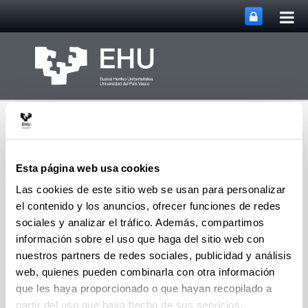
Abri
Saltar al contenido principal
me
prin
Esta página web usa cookies
Las cookies de este sitio web se usan para personalizar
el contenido y los anuncios, ofrecer funciones de redes
Personal Docente e
Abrir/cerrar m
Menú
Investigador
sociales y analizar el tráfico. Además, compartimos
información sobre el uso que haga del sitio web con
nuestros partners de redes sociales, publicidad y análisis
web, quienes pueden combinarla con otra información
Personal doctor investigador -
que les haya proporcionado o que hayan recopilado a
Abiertas para la entrega de
partir del uso que haya hecho de sus servicios.