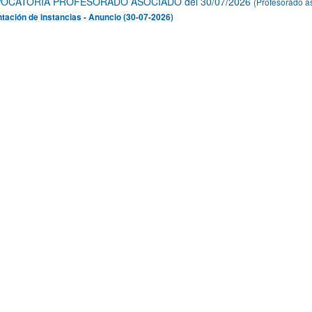
OCATORIA PROFESORADO ASOCIADO del 30/07/2026
(Profesorado a
tación de instancias - Anuncio (30-07-2026)
ar subpáginas