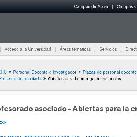
Campus de Álava
Campus de
Acceso a la Universidad
Áreas temáticas
Servicios
Direct
EHU
Personal Docente e Investigador
Profesorado asociado
Abiertas para la entrega de instancias
fesorado asociado - Abiertas para la e
RSS
ar subpáginas