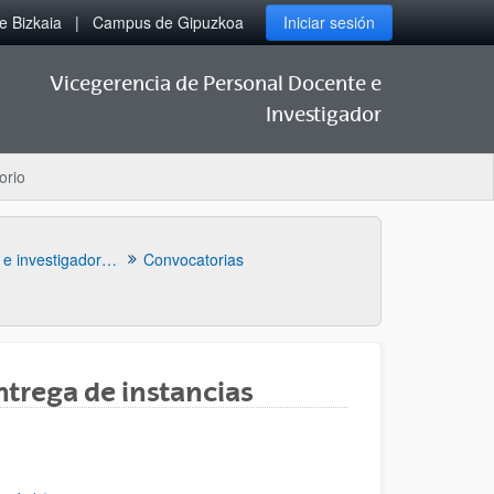
 Bizkaia
Campus de Gipuzkoa
Iniciar sesión
Vicegerencia de Personal Docente e
Investigador
orio
Plazas de personal docente e investigador temporal
Convocatorias
ntrega de instancias