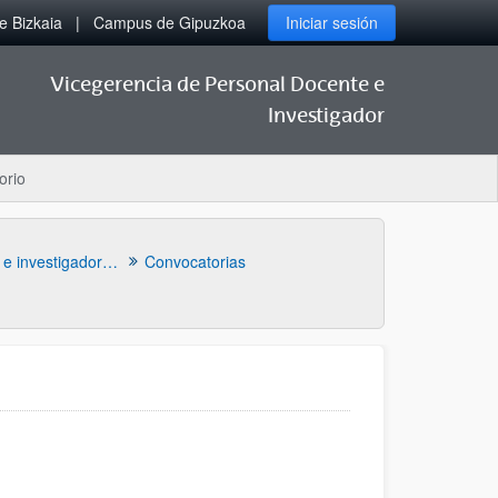
 Bizkaia
Campus de Gipuzkoa
Iniciar sesión
Vicegerencia de Personal Docente e
Investigador
orio
Plazas de personal docente e investigador temporal
Convocatorias