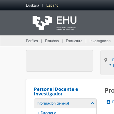
Saltar al contenido principal
Euskara
Español
Perfiles
Estudios
Estructura
Investigación
Personal Docente e
Pro
Investigador
Información general
Mostrar/ocult
Directorio