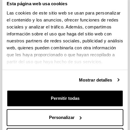
Esta página web usa cookies
Mediante este formulario se ofrece la oportunidad 
Las cookies de este sitio web se usan para personalizar
de hacer sugerencias. Por favor, rellena todos los 
el contenido y los anuncios, ofrecer funciones de redes
campos del formulario junto a tu sugerencia y lo 
sociales y analizar el tráfico. Además, compartimos
revisaremos lo antes posible. Gracias!
información sobre el uso que haga del sitio web con
nuestros partners de redes sociales, publicidad y análisis
Indica campos obligatorios
web, quienes pueden combinarla con otra información
que les haya proporcionado o que hayan recopilado a
partir del uso que haya hecho de sus servicios.
Mostrar detalles
Permitir todas
Personalizar