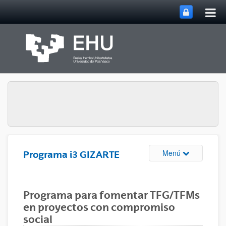
Abri
Saltar al contenido principal
me
prin
Abrir/cerrar m
Menú
Programa i3 GIZARTE
Programa para fomentar TFG/TFMs
en proyectos con compromiso
social