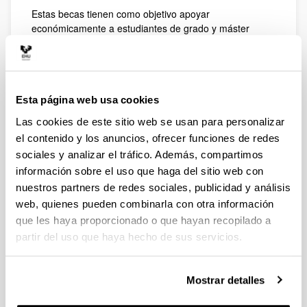
Estas becas tienen como objetivo apoyar
económicamente a estudiantes de grado y máster
oficial de la UPV/EHU que, durante el curso académico
2025/2026, realicen TFG/TFM en colaboración con
proyectos sociales en entidades externas del ámbito
social, comunitario o educativo.
Esta página web usa cookies
El programa busca fomentar el compromiso social y la
participación activa del alumnado en iniciativas que
Las cookies de este sitio web se usan para personalizar
favorezcan la inclusión, la cohesión social y la atención
el contenido y los anuncios, ofrecer funciones de redes
a la diversidad, al mismo tiempo que contribuye a
sociales y analizar el tráfico. Además, compartimos
mejorar su empleabilidad mediante experiencias
información sobre el uso que haga del sitio web con
prácticas con impacto positivo en la comunidad.
nuestros partners de redes sociales, publicidad y análisis
Dotación y número de becas
web, quienes pueden combinarla con otra información
que les haya proporcionado o que hayan recopilado a
Importe: cada beca tendrá una dotación de 1.000 €.
partir del uso que haya hecho de sus servicios.
Número máximo: hasta 20 becas, distribuidas entre los
tres campus de la UPV/EHU (Bizkaia, Gipuzkoa y
Araba).
Mostrar detalles
Requisitos principales