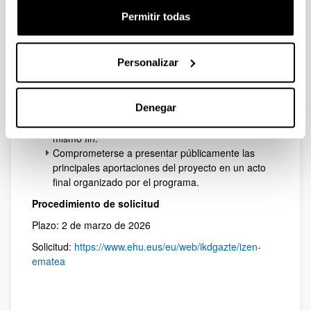
Estar matriculadas en un grado o máster oficial
Permitir todas
de la UPV/EHU durante el curso 2025/2026.
Realizar o comprometerse a realizar TFG o
TFM en colaboración con una organización social
Personalizar
externa (ONGD, asociaciones, fundaciones,
centros educativos, etc.).
Realizar la defensa de TFG o TFM entre mayo y
Denegar
septiembre de 2026.
No ser beneficiarias de otras ayudas con el
mismo fin.
Comprometerse a presentar públicamente las
principales aportaciones del proyecto en un acto
final organizado por el programa.
Procedimiento de solicitud
Plazo: 2 de marzo de 2026
Solicitud:
https://www.ehu.eus/eu/web/ikdgazte/izen-
ematea