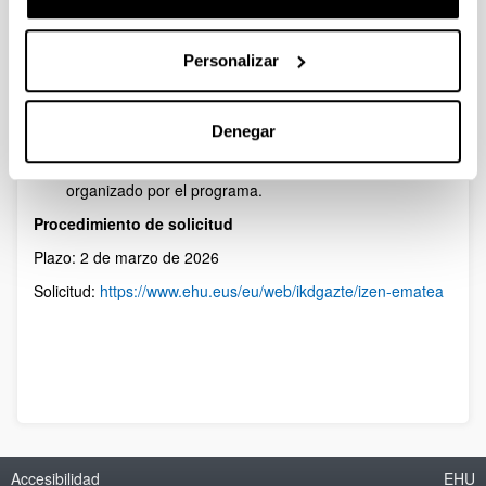
colaboración con una organización social externa
(ONGD, asociaciones, fundaciones, centros
educativos, etc.).
Personalizar
Realizar la defensa de TFG o TFM entre mayo y
septiembre de 2026.
No ser beneficiarias de otras ayudas con el mismo fin.
Denegar
Comprometerse a presentar públicamente las
principales aportaciones del proyecto en un acto final
organizado por el programa.
Procedimiento de solicitud
Plazo: 2 de marzo de 2026
Solicitud:
https://www.ehu.eus/eu/web/ikdgazte/izen-ematea
Accesibilidad
EHU