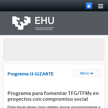
Abri
Saltar al contenido principal
me
prin
Abrir/cerrar
Menú
Programa i3 GIZARTE
Programa para fomentar TFG/TFMs en
proyectos con compromiso social
Estas becas tienen como objetivo apoyar económicamente a