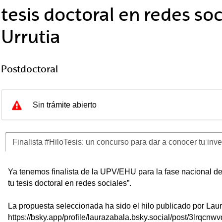
tesis doctoral en redes so
tar subpáginas
Urrutia
Postdoctoral
Sin trámite abierto
Finalista #HiloTesis: un concurso para dar a conocer tu inve
Finalista #HiloTesis: un concurso para 
Ya tenemos finalista de la UPV/EHU para la fase nacional de
tu tesis doctoral en redes sociales”.
La propuesta seleccionada ha sido el hilo publicado por Laur
https://bsky.app/profile/laurazabala.bsky.social/post/3lrqcnw