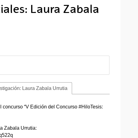
ciales: Laura Zabala
stigación: Laura Zabala Urrutia
dar a conocer tu investigación: Laura Za
l concurso “V Edición del Concurso #HiloTesis:
a Zabala Urrutia:
vq522q