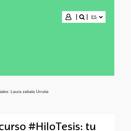
IDIOMA SELECCIO
Iniciar sesión
ES
buscar"
iales: Laura zabala Urrutia
curso #HiloTesis: tu