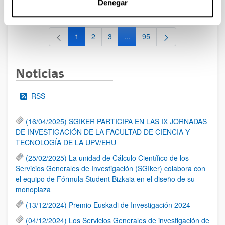
Denegar
al 30/07/2026 (ambos incluídos)
1
2
3
...
95
Página
Página
Página
Páginas intermedias Use TAB 
Página
Noticias
RSS
(16/04/2025) SGIKER PARTICIPA EN LAS IX JORNADAS
DE INVESTIGACIÓN DE LA FACULTAD DE CIENCIA Y
TECNOLOGÍA DE LA UPV/EHU
(25/02/2025) La unidad de Cálculo Científico de los
Servicios Generales de Investigación (SGIker) colabora con
el equipo de Fórmula Student Bizkaia en el diseño de su
monoplaza
(13/12/2024) Premio Euskadi de Investigación 2024
(04/12/2024) Los Servicios Generales de investigación de