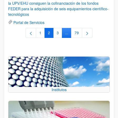
la UPV/EHU consiguen la cofinanciación de los fondos
FEDER para la adquisición de seis equipamientos científico-
tecnológicos
Portal de Servicios
1
2
3
...
79
Página
Página
Página
Páginas intermedias Use TAB 
Página
Institutos