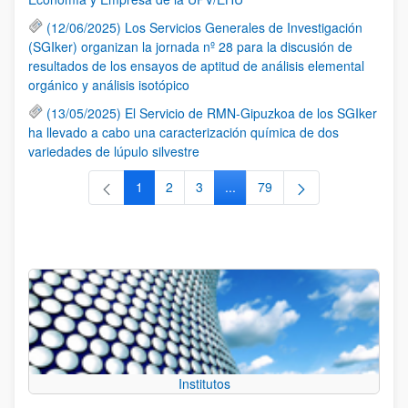
(12/06/2025) Los Servicios Generales de Investigación
(SGIker) organizan la jornada nº 28 para la discusión de
resultados de los ensayos de aptitud de análisis elemental
orgánico y análisis isotópico
(13/05/2025) El Servicio de RMN-Gipuzkoa de los SGIker
ha llevado a cabo una caracterización química de dos
variedades de lúpulo silvestre
1
2
3
...
79
Página
Página
Página
Páginas intermedias Use TAB 
Página
Institutos