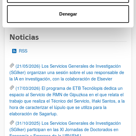
Denegar
1
...
9
10
11
...
95
Página
Páginas intermedias Use TAB para desplazarse
Página
Página
Página
Páginas intermedias Us
Página
Noticias
RSS
(21/05/2026) Los Servicios Generales de Investigación
(SGIker) organizan una sesión sobre el uso responsable de
la IA en investigación, con la colaboración de Elsevier
(17/03/2026) El programa de ETB Tecnólopis dedica un
espacio al Servicio de RMN de Gipuzkoa en el que relata el
trabajo que realiza el Técnico del Servicio, Iñaki Santos, a la
hora de caracterizar el lúpulo que se utiliza para la
elaboración de Sagarlup.
(31/10/2025) Los Servicios Generales de Investigación
(SGIker) participan en las XI Jornadas de Doctorados en
Economía y Empresa de la UPV/EHU