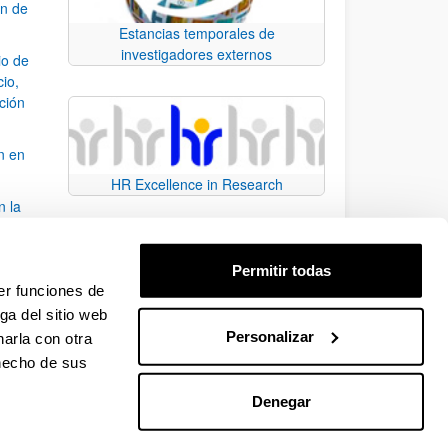
ón de
Estancias temporales de
investigadores externos
io de
cio,
ación
n en
HR Excellence in Research
n la
álisis
Permitir todas
bo
er funciones de
ga del sitio web
Personalizar
arla con otra
para desplazarse.
 hecho de sus
Denegar