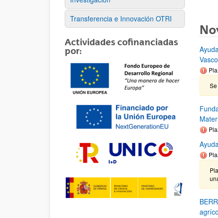
Transferencia e Innovación OTRI
No
Actividades cofinanciadas
Ayuda
por:
Vasc
Pla
Se 
Funda
Mater
Pla
Ayuda
Pla
Pla
un
BERRI
agríco