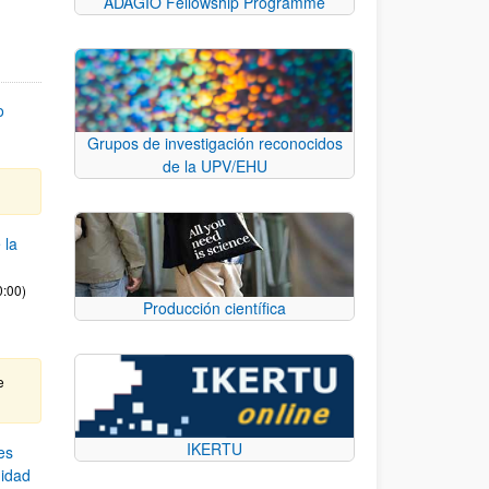
ADAGIO Fellowship Programme
o
Grupos de investigación reconocidos
de la UPV/EHU
 la
0:00)
Producción científica
e
IKERTU
es
nidad