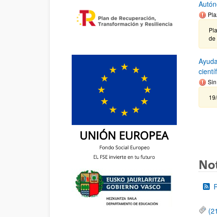
Autón
Pla
Pla
de
Ayuda
cient
Sin
19
Not
(2