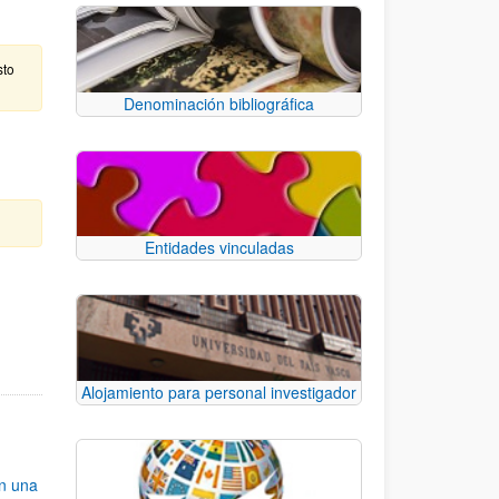
sto
Denominación bibliográfica
Entidades vinculadas
e TAB para desplazarse.
Alojamiento para personal investigador
an una