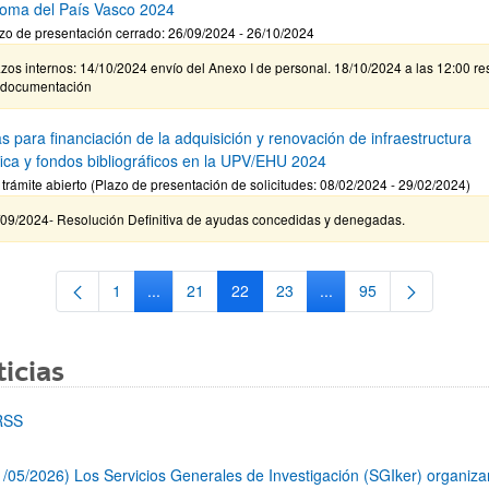
oma del País Vasco 2024
zo de presentación cerrado: 26/09/2024 - 26/10/2024
zos internos: 14/10/2024 envío del Anexo I de personal. 18/10/2024 a las 12:00 re
 documentación
s para financiación de la adquisición y renovación de infraestructura
ífica y fondos bibliográficos en la UPV/EHU 2024
 trámite abierto (Plazo de presentación de solicitudes: 08/02/2024 - 29/02/2024)
/09/2024- Resolución Definitiva de ayudas concedidas y denegadas.
1
...
21
22
23
...
95
Página
Páginas intermedias Use TAB para desplazarse.
Página
Página
Página
Páginas intermedias Us
Página
icias
RSS
1/05/2026) Los Servicios Generales de Investigación (SGIker) organiz