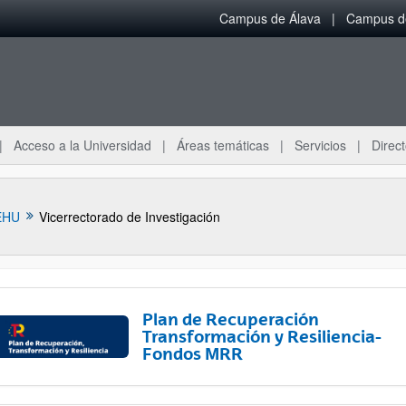
Campus de Álava
Campus de
Acceso a la Universidad
Áreas temáticas
Servicios
Direct
EHU
Vicerrectorado de Investigación
Plan de Recuperación
Transformación y Resiliencia-
Fondos MRR
ar subpáginas