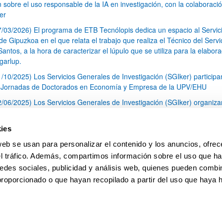
n sobre el uso responsable de la IA en investigación, con la colaboraci
er
7/03/2026) El programa de ETB Tecnólopis dedica un espacio al Servic
 Gipuzkoa en el que relata el trabajo que realiza el Técnico del Servi
Santos, a la hora de caracterizar el lúpulo que se utiliza para la elabor
garlup.
1/10/2025) Los Servicios Generales de Investigación (SGIker) participa
I Jornadas de Doctorados en Economía y Empresa de la UPV/EHU
2/06/2025) Los Servicios Generales de Investigación (SGIker) organiza
a nº 28 para la discusión de resultados de los ensayos de aptitud de an
tal orgánico y análisis isotópico
ies
3/05/2025) El Servicio de RMN-Gipuzkoa de los SGIker ha llevado a ca
web se usan para personalizar el contenido y los anuncios, ofrec
aracterización química de dos variedades de lúpulo silvestre
el tráfico. Además, compartimos información sobre el uso que ha
1
2
3
...
79
edes sociales, publicidad y análisis web, quienes pueden combin
Página
Página
Página
Páginas intermedias Use TAB 
Página
proporcionado o que hayan recopilado a partir del uso que haya