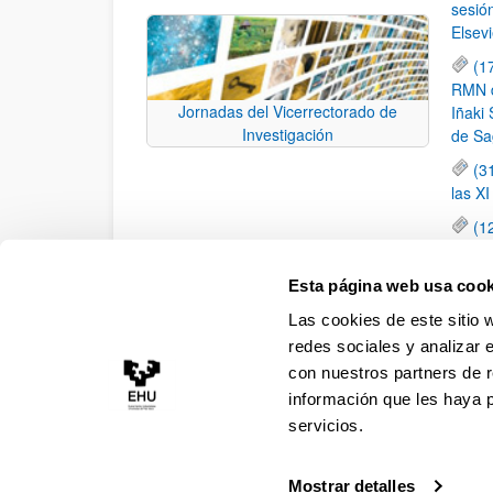
sesió
Elsevi
(1
RMN de
Jornadas del Vicerrectorado de
Iñaki 
Investigación
de Sa
(3
las X
(1
jornad
elemen
Esta página web usa cook
(1
Las cookies de este sitio 
una c
redes sociales y analizar 
con nuestros partners de r
información que les haya 
servicios.
Mostrar detalles