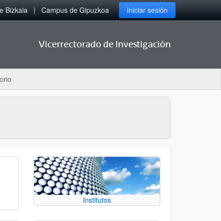
 Bizkaia
Campus de Gipuzkoa
Iniciar sesión
Vicerrectorado de Investigación
orio
Institutos