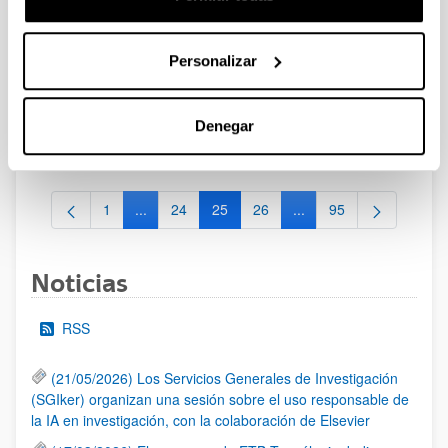
Convocatoria del Programa Posdoctoral de
Perfeccionamiento de Personal Investigador Doctor 2024-
Personalizar
2027
Sin trámite abierto (Plazo de presentación de solicitudes:
31/05/2024 - 01/07/2024)
Denegar
Se ha publicado la convocatoria
1
...
24
25
26
...
95
Página
Páginas intermedias Use TAB para desplazarse.
Página
Página
Página
Páginas intermedias Us
Página
Noticias
RSS
(21/05/2026) Los Servicios Generales de Investigación
(SGIker) organizan una sesión sobre el uso responsable de
la IA en investigación, con la colaboración de Elsevier