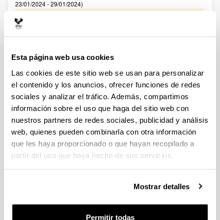
23/01/2024 - 29/01/2024)
27/02/2024. Resolución definitiva de ayudas concedidas y
denegadas. 20/02/2024 Se ha publicado el Listado definitivo
de solicitudes admitidas y excluidas para evaluación.
02/02/2024 Se ha publicado el Listado provisional de
solicitudes admitidas y excluidas para evaluación. 22/01/2024-
Esta página web usa cookies
Se ha publicado la convocatoria
Las cookies de este sitio web se usan para personalizar
Fellows Gipuzkoa 2024
el contenido y los anuncios, ofrecer funciones de redes
Sin trámite abierto (Fecha de fin del plazo de presentación:
sociales y analizar el tráfico. Además, compartimos
22/05/2024 13:00)
información sobre el uso que haga del sitio web con
nuestros partners de redes sociales, publicidad y análisis
El plazo de presentación de solicitudes finaliza el 22/05/2024,
a las 13:00
web, quienes pueden combinarla con otra información
que les haya proporcionado o que hayan recopilado a
CONVOCATORIA PROGRAMA PREDOCTORAL DE
partir del uso que haya hecho de sus servicios.
FORMACIÓN DE PERSONAL INVESTIGADOR NO DOCTOR
2024-2025: Nuevas ayudas (Gobierno Vasco)
Sin trámite abierto (Fecha de fin del plazo de presentación:
Mostrar detalles
23/06/2024)
Se ha publicado la convocatoria
Permitir todas