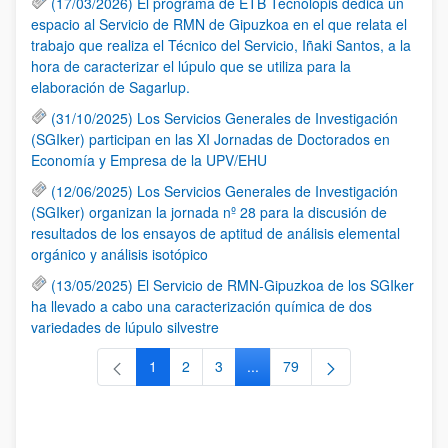
(17/03/2026) El programa de ETB Tecnólopis dedica un
espacio al Servicio de RMN de Gipuzkoa en el que relata el
trabajo que realiza el Técnico del Servicio, Iñaki Santos, a la
hora de caracterizar el lúpulo que se utiliza para la
elaboración de Sagarlup.
(31/10/2025) Los Servicios Generales de Investigación
(SGIker) participan en las XI Jornadas de Doctorados en
Economía y Empresa de la UPV/EHU
(12/06/2025) Los Servicios Generales de Investigación
(SGIker) organizan la jornada nº 28 para la discusión de
resultados de los ensayos de aptitud de análisis elemental
orgánico y análisis isotópico
(13/05/2025) El Servicio de RMN-Gipuzkoa de los SGIker
ha llevado a cabo una caracterización química de dos
variedades de lúpulo silvestre
1
2
3
...
79
Página
Página
Página
Páginas intermedias Use TAB 
Página