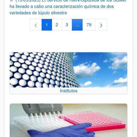
ha llevado a cabo una caracterización química de dos
variedades de lúpulo silvestre
1
2
3
...
79
Página
Página
Página
Páginas intermedias Use TAB 
Página
Institutos