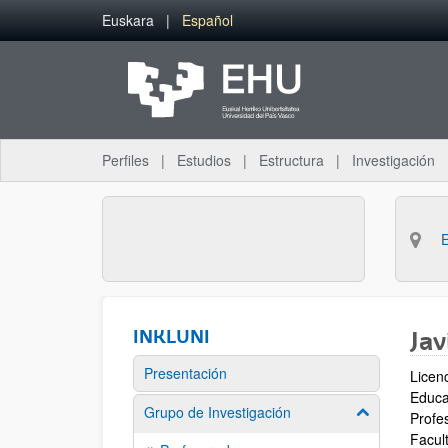
Saltar al contenido principal
Euskara
Español
Perfiles
Estudios
Estructura
Investigación
INKLUNI
Ja
Presentación
Licen
Educa
Grupo de Investigación
Mostrar/ocult
Profe
Facul