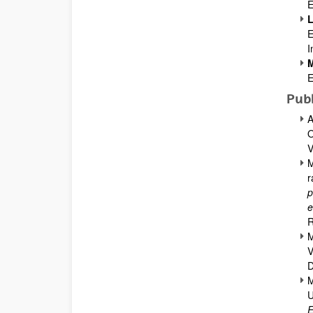
E
L
E
I
M
E
Publ
A
O
V
M
r
p
e
R
M
V
D
M
U