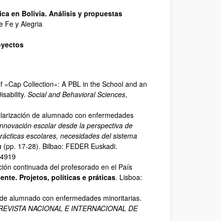
ca en Bolivia. Análisis y propuestas
e Fe y Alegria
oyectos
of «Cap Collection»: A PBL in the School and an
isability.
Social and Behavioral Sciences
,
colarización de alumnado con enfermedades
innovación escolar desde la perspectiva de
rácticas escolares, necesidades del sistema
a
(pp. 17-28). Bilbao: FEDER Euskadi.
654919
ción continuada del profesorado en el País
nte. Projetos, políticas e práticas
. Lisboa:
al de alumnado con enfermedades minoritarias.
REVISTA NACIONAL E INTERNACIONAL DE