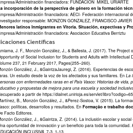
mpresa/Administración financiadora: FUNDACION MIKEL URIARTE
a incorporación de la perspectiva de género en la formación técni
mpresa/Administración financiadora: AECI- Federación internacional d
nvestigador responsable: MONZON GONZALEZ, FRANCISCO JAVIER
enores latinos Inmigrantes en Vitoria. Situación, expectivas y Pr
mpresa/Administración financiadora: Asociacion Educativa Berriztu
icaciones Científicas
miama, J. F., Monzón González, J., & Ballesta, J. (2017). The Project 
pportunity of Social Inclusion for Students and Adults with Intellectual D
olume 237, 21 February 2017, Pages(255–260).
onzón González, J., &GaintzaJauregi, Z. (2016). Experiencias de es
aras. Un estudio desde la voz de los afectados y sus familiares. En
La 
ersonas con enfermedades raras en el País Vasco: Historias de vida, p
ducativo y propuestas de mejora para una escuela y sociedad inclusiv
ecuperado a partir de https://dialnet.unirioja.es/servlet/libro?codigo=
artínez, B., Monzón González, J., &Perez-Sostoa, V. (2015). La forma
asco: políticas, desarrollos y resultados. En
Formação e trabalho doce
e Facto Editores.
onzón González, J., &Gaintza, Z. (2014). La inclusión escolar y soci
na oportunidad de innovación y un beneficio para toda la comunidad.
EDUCACIÓN INCLUSIVA
, 7-3, 1-13.