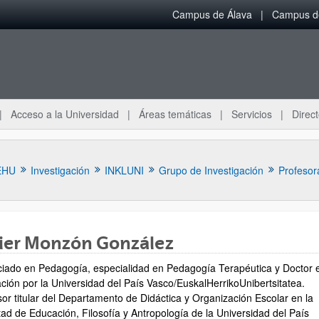
Campus de Álava
Campus de
Acceso a la Universidad
Áreas temáticas
Servicios
Direct
EHU
Investigación
INKLUNI
Grupo de Investigación
Profesor
vier Monzón González
ciado en Pedagogía, especialidad en Pedagogía Terapéutica y Doctor 
ción por la Universidad del País Vasco/EuskalHerrikoUnibertsitatea.
ar subpáginas
sor titular del Departamento de Didáctica y Organización Escolar en la
tad de Educación, Filosofía y Antropología de la Universidad del País