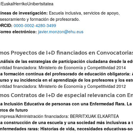
/EuskalHerrikoUnibertsitatea
ar subpáginas
íneas de investigación:
Escuela inclusiva, servicios de apoyo,
sesoramiento y formación de profesorado.
ORCID:
0000-0002-4280-3499
orreo electrónico:
javier.monzon@ehu.eus
mos Proyectos de I+D financiados en Convocatoria
nálisis de las estrategias de participación ciudadana desde la ed
ntidad financiadora: Ministerio de Economía y Competitividad 2014
a formación continua del profesorado de educación obligatoria: A
urso y su incidencia en el aprendizaje de los profesores y los es
ntidad financiadora: Ministerio de Economía y Competitividad 2012
mos Contratos de I+D de especial relevancia con 
a Inclusión Educativa de personas con una Enfermedad Rara. La i
etos de futuro
mpresa/Administración financiadora: BERRITXUAK ELKARTEA
a construcción de una escuela y una sociedad más inclusivas a t
nfermedades raras: Historias de vida, necesidades educativas-so