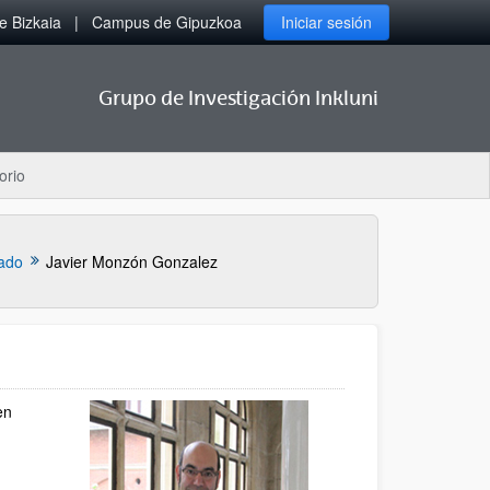
 Bizkaia
Campus de Gipuzkoa
Iniciar sesión
Grupo de Investigación Inkluni
orio
ado
Javier Monzón Gonzalez
en