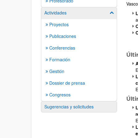
Profesorado
Vasco
Actividades
Mostrar/ocult
L
a
Proyectos
C
Publicaciones
Conferencias
Últi
Formación
A
E
Gestión
L
Dossier de prensa
c
E
Congresos
Últi
Sugerencias y solicitudes
L
r
E
L
e