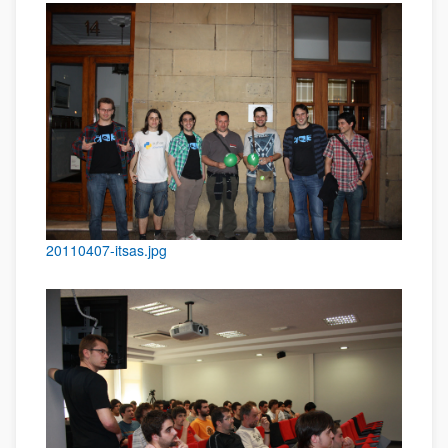
20110407-itsas.jpg