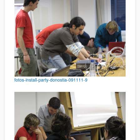
fotos-install-party-donostia-091111-9