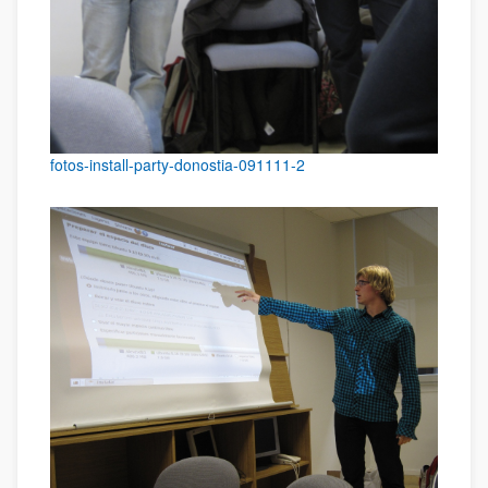
fotos-install-party-donostia-091111-2