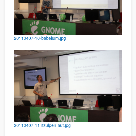
20110407-10-babelium.jpg
20110407-11-itzulpen-aut.jpg