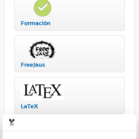
Formación
FreeJaus
LaTeX