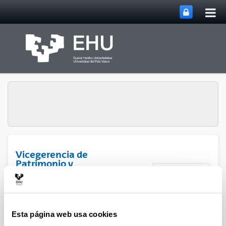
Abri
Saltar al contenido principal
me
prin
Vicegerencia de
Patrimonio y
Abrir/cerrar
Menú
Contratación
Esta página web usa cookies