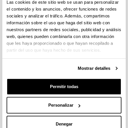
Las cookies de este sitio web se usan para personalizar
el contenido y los anuncios, ofrecer funciones de redes
sociales y analizar el tráfico. Además, compartimos
Buzón de sugerencias
información sobre el uso que haga del sitio web con
nuestros partners de redes sociales, publicidad y análisis
web, quienes pueden combinarla con otra información
Noticias
que les haya proporcionado o que hayan recopilado a
partir del uso que haya hecho de sus servicios.
Cambio en la Resolución de delegación de
competencias, en relación a las competencias en materia de
contratación.
Mostrar detalles
Pildora formativa de cómo presentar una solicitud de
contrato
Permitir todas
ATENCION: Contratos financiados con fondos del Plan de
Recuperación, Transformación y Resiliencia (PRTR)
Instrucción nº 2/2022 de 28 julio
Personalizar
Instrucción nº 1/2022 de 27 de junio de 2022
Se eliminan los límites de los contratos menores con un
Denegar
mismo contratista