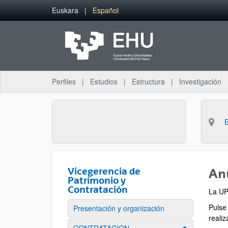
Saltar al contenido principal
Euskara
Español
Perfiles
Estudios
Estructura
Investigación
Vicegerencia de
Anu
Patrimonio y
Contratación
La UP
Pulse
Presentación y organización
reali
Mostrar/ocult