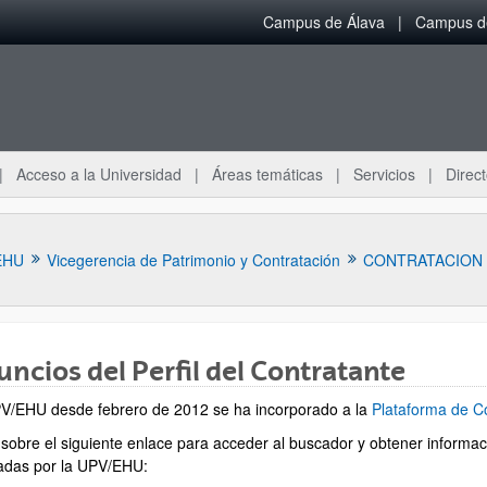
Campus de Álava
Campus de
Acceso a la Universidad
Áreas temáticas
Servicios
Direct
EHU
Vicegerencia de Patrimonio y Contratación
CONTRATACION
ncios del Perfil del Contratante
V/EHU desde febrero de 2012 se ha incorporado a la
Plataforma de Co
 sobre el siguiente enlace para acceder al buscador y obtener informac
zadas por la UPV/EHU:
ar subpáginas