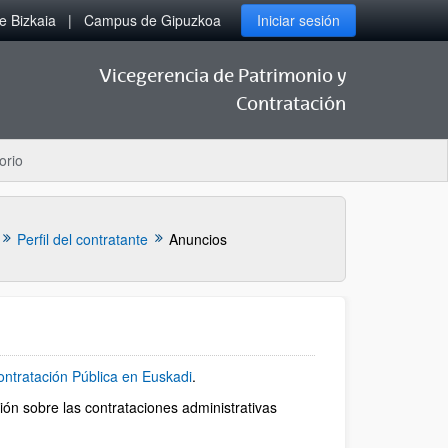
 Bizkaia
Campus de Gipuzkoa
Iniciar sesión
Vicegerencia de Patrimonio y
Contratación
orio
Perfil del contratante
Anuncios
ntratación Pública en Euskadi
.
ión sobre las contrataciones administrativas