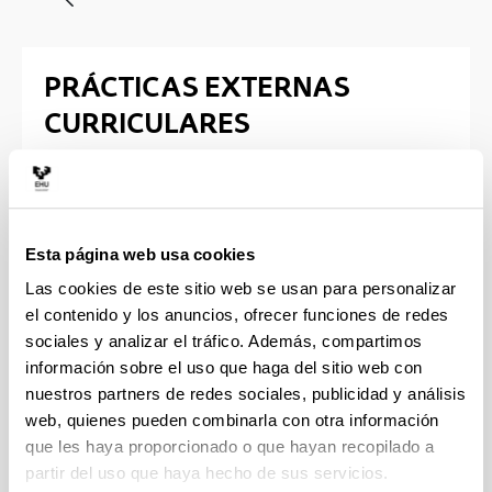
PRÁCTICAS EXTERNAS
CURRICULARES
Grado en Trabajo Social
PROCESO DE ADJUDICACIÓN: TRÁMITES Y
REQUISITOS
Esta página web usa cookies
Las cookies de este sitio web se usan para personalizar
(Abre una nueva ventana)
Prerrequisitos para la matriculación en el
el contenido y los anuncios, ofrecer funciones de redes
practicum
(
PDF
, 162,35
KB
)
sociales y analizar el tráfico. Además, compartimos
información sobre el uso que haga del sitio web con
(Abre una nueva ventana)
Requisitos para la adjudicación de campos
nuestros partners de redes sociales, publicidad y análisis
para el practicum
(
PDF
, 37,88
KB
)
web, quienes pueden combinarla con otra información
(Abre una nueva ventana)
Autorización para acudir a la adjudicación
que les haya proporcionado o que hayan recopilado a
(
DOCX
, 39,34
KB
)
partir del uso que haya hecho de sus servicios.