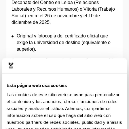
Decanato del Centro en Leioa (Relaciones
Laborales y Recursos Humanos) o Vitoria (Trabajo
Social) entre el 26 de noviembre y el 10 de
diciembre de 2025.
Original y fotocopia del certificado oficial que
exige la universidad de destino (equivalente o
superior).
A pesar de que algunos destinos no tienen requisito
linguístico; en algunos casos, será necesario contar
con el nivel. Para ello, se presentará en el
Decanato el título acreditativo del mismo o, en su
Esta página web usa cookies
defecto, se realizará un examen oral, del 6 al 21 de
diciembre de 2025
Las cookies de este sitio web se usan para personalizar
el contenido y los anuncios, ofrecer funciones de redes
5. SELECCIÓN Y ADJUDICACIÓN
sociales y analizar el tráfico. Además, compartimos
información sobre el uso que haga del sitio web con
El alumnado que haya realizado una solicitud
nuestros partners de redes sociales, publicidad y análisis
recibirá un correo informándole del resultado de la