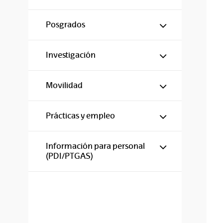
Mostrar/ocul
Posgrados
Mostrar/ocul
Investigación
Mostrar/ocul
Movilidad
Mostrar/ocul
Prácticas y empleo
Mostrar/ocul
Información para personal
(PDI/PTGAS)