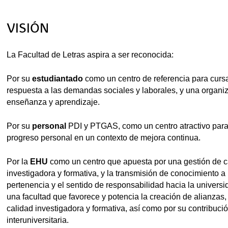
tar subpáginas
VISIÓN
tar subpáginas
La Facultad de Letras aspira a ser reconocida:
Por su
estudiantado
como un centro de referencia para cursa
tar subpáginas
respuesta a las demandas sociales y laborales, y una organiza
enseñanza y aprendizaje.
tar subpáginas
Por su
personal
PDI y PTGAS, como un centro atractivo para e
progreso personal en un contexto de mejora continua.
tar subpáginas
Por la
EHU
como un centro que apuesta por una gestión de ca
investigadora y formativa, y la transmisión de conocimiento a
pertenencia y el sentido de responsabilidad hacia la universi
una facultad que favorece y potencia la creación de alianzas,
calidad investigadora y formativa, así como por su contribuci
interuniversitaria.