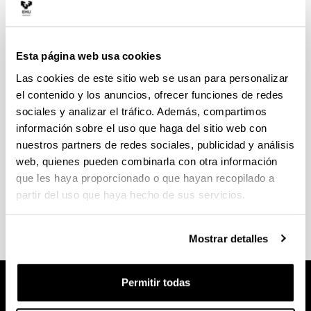
Normativas
Normativa Completa:
UNIKUDE
Esta página web usa cookies
Documentación
Las cookies de este sitio web se usan para personalizar
Reglamento de la Facultad de Letras
(pdf, 204
el contenido y los anuncios, ofrecer funciones de redes
KB)
sociales y analizar el tráfico. Además, compartimos
Reglamento Marco de los centros de la
UPV/EHU
(pdf, 295 KB)
información sobre el uso que haga del sitio web con
Normativa de gestión para las enseñanzas de
nuestros partners de redes sociales, publicidad y análisis
grado
web, quienes pueden combinarla con otra información
Normativa del Trabajo Fin de Grado de la
que les haya proporcionado o que hayan recopilado a
Facultad de Letras:
partir del uso que haya hecho de sus servicios.
Normativa de Evaluación del Alumnado
Mostrar detalles
Permitir todas