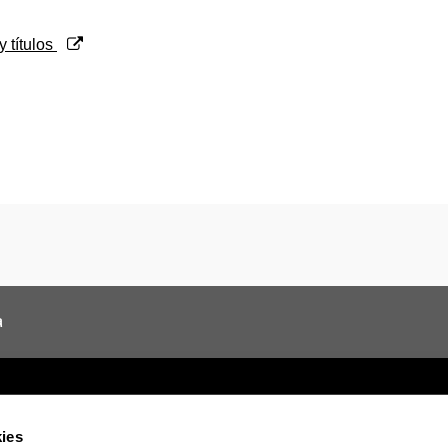
y títulos
a
ies