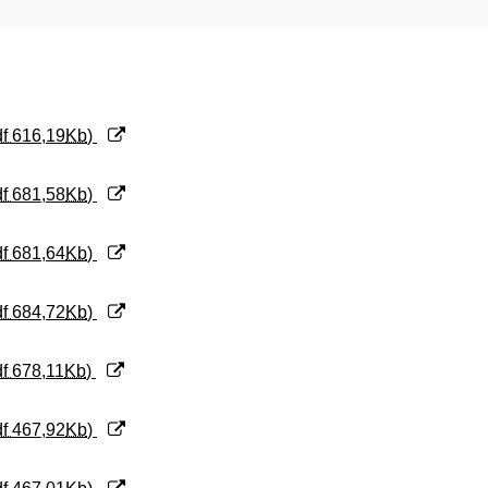
df
616,19
Kb
)
df
681,58
Kb
)
df
681,64
Kb
)
df
684,72
Kb
)
df
678,11
Kb
)
df
467,92
Kb
)