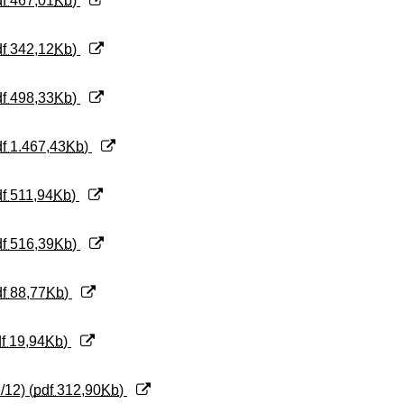
df
467,01
Kb
)
df
342,12
Kb
)
df
498,33
Kb
)
df
1.467,43
Kb
)
df
511,94
Kb
)
df
516,39
Kb
)
df
88,77
Kb
)
df
19,94
Kb
)
12) (
pdf
312,90
Kb
)