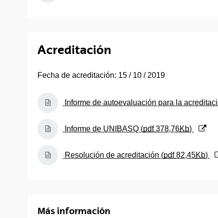
Acreditación
Fecha de acreditación: 15 / 10 / 2019
(Abre una nueva ventana)
Informe de autoevaluación para la acreditaci
(Abre una nueva ventana)
Informe de UNIBASQ (
pdf
378,76
Kb
)
(Abre una nueva ventana)
Resolución de acreditación (
pdf
82,45
Kb
)
Más información