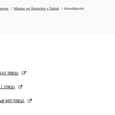
teres
Máster en Nutrición y Salud
Acreditación
142,38
Kb
)
1,20
Kb
)
pdf
465,59
Kb
)