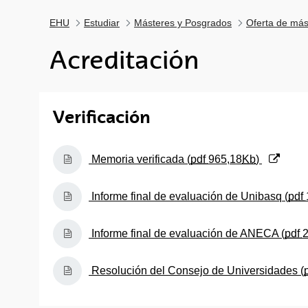
EHU
Estudiar
Másteres y Posgrados
Oferta de más
Acreditación
Verificación
(Abre una nueva ventana)
Memoria verificada (
pdf
965,18
Kb
)
(Abre una nueva ventana)
Informe final de evaluación de Unibasq (
pdf
(Abre una nueva ventana)
Informe final de evaluación de ANECA (
pdf
2
(Abre una nueva ventana)
Resolución del Consejo de Universidades (