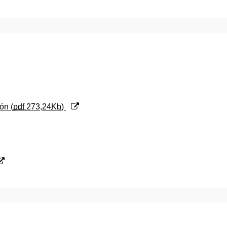
ón (
pdf
273,24
Kb
)