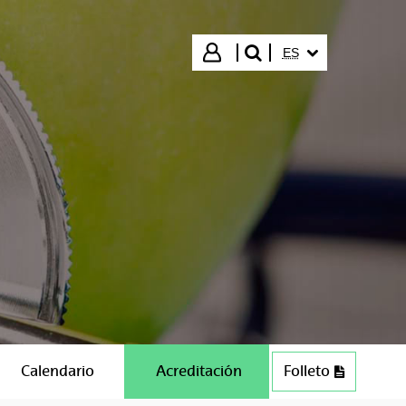
IDIOMA SELECCIO
Iniciar sesión
ES
buscar"
Calendario
Acreditación
Folleto
PDF (202 KB)