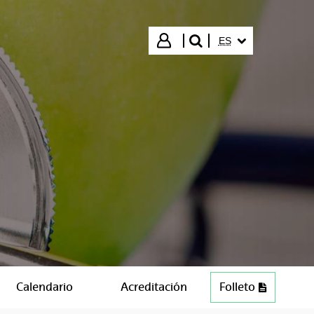
IDIOMA SELECCIO
Iniciar sesión
ES
buscar"
Calendario
Acreditación
Folleto
PDF (202 KB)