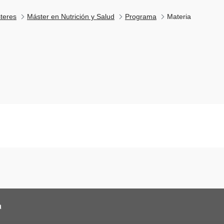
teres
Máster en Nutrición y Salud
Programa
Materia
a