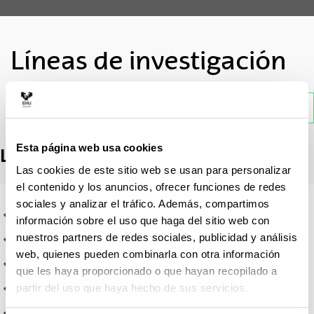
Líneas de investigación
Atrás
Esta página web usa cookies
Líneas de investigación
Las cookies de este sitio web se usan para personalizar
el contenido y los anuncios, ofrecer funciones de redes
sociales y analizar el tráfico. Además, compartimos
Ingeniería Telemática
información sobre el uso que haga del sitio web con
nuestros partners de redes sociales, publicidad y análisis
Lingüística Aplicada
web, quienes pueden combinarla con otra información
Tecnologías del Habla
que les haya proporcionado o que hayan recopilado a
partir del uso que haya hecho de sus servicios.
Tecnologías del Lenguaje Escrito
Tratamiento de Señal y Radiocomunicaciones