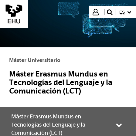
Saltar al contenido principal
IDIOMA
Iniciar sesión
ES
buscar"
Máster Universitario
Máster Erasmus Mundus en
Tecnologías del Lenguaje y la
Comunicación (LCT)
Máster Erasmus Mundus en
Tecnologías del Lenguaje y la
Abrir/
Comunicación (LCT)