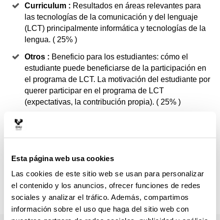
Curriculum :
Resultados en áreas relevantes para
las tecnologías de la comunicación y del lenguaje
(LCT) principalmente informática y tecnologías de la
lengua. ( 25% )
Otros :
Beneficio para los estudiantes: cómo el
estudiante puede beneficiarse de la participación en
el programa de LCT. La motivación del estudiante por
querer participar en el programa de LCT
(expectativas, la contribución propia). ( 25% )
Inglés :
Las notas del TOEFL, IELTS o cualquier
prueba equivalente, habilidades lingüísticas y su
aplicación práctica en el estudio o trabajo. ( 25% )
Esta página web usa cookies
Expediente :
Resultados en la educación de grado y
otros posgrados afines si hubiera: afinidad de los
Las cookies de este sitio web se usan para personalizar
estudios cursados, nota media y tiempo invertido
el contenido y los anuncios, ofrecer funciones de redes
para sacarlo ; ( 25% )
sociales y analizar el tráfico. Además, compartimos
información sobre el uso que haga del sitio web con