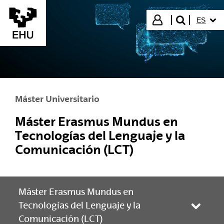
Saltar al contenido principal
IDIOMA
Iniciar sesión
ES
buscar"
Máster Universitario
Máster Erasmus Mundus en
Tecnologías del Lenguaje y la
Comunicación (LCT)
Máster Erasmus Mundus en
Tecnologías del Lenguaje y la
Abrir/
Comunicación (LCT)