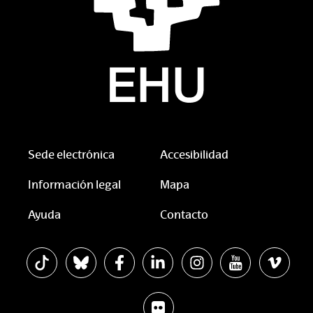
Sede electrónica
Accesibilidad
Información legal
Mapa
Ayuda
Contacto
La EHU en Tiktok
La EHU en Bluesky
La EHU en Facebook
La EHU en Linkedin
La EHU en Instagram
La EHU en You
La EHU