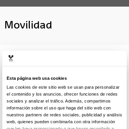
Movilidad
El alumnado de máster de la UPV/EHU puede realizar
estancias en otros centros siempre que lo autorice la
comisión académica correspondiente.
Esta página web usa cookies
Los
programas de movilidad
del alumnado de los
Las cookies de este sitio web se usan para personalizar
másteres oficiales son Erasmus+ (Erasmus Estudios),
el contenido y los anuncios, ofrecer funciones de redes
Programa UPV/EHU-América Latina y Programa Otros
Destinos, dependientes de la Oficina de Relacionales
sociales y analizar el tráfico. Además, compartimos
Internacionales del Vicerrectorado de Coordinación y
información sobre el uso que haga del sitio web con
Relacionales Internacionales.
nuestros partners de redes sociales, publicidad y análisis
web, quienes pueden combinarla con otra información
Por otra parte, las becas IkaslePraktikak (Erasmus+
que les haya proporcionado o que hayan recopilado a