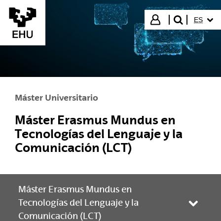
Saltar al contenido principal
IDIOMA
Iniciar sesión
ES
buscar"
Máster Universitario
Máster Erasmus Mundus en
Tecnologías del Lenguaje y la
Comunicación (LCT)
Máster Erasmus Mundus en
Tecnologías del Lenguaje y la
Abrir/
Comunicación (LCT)