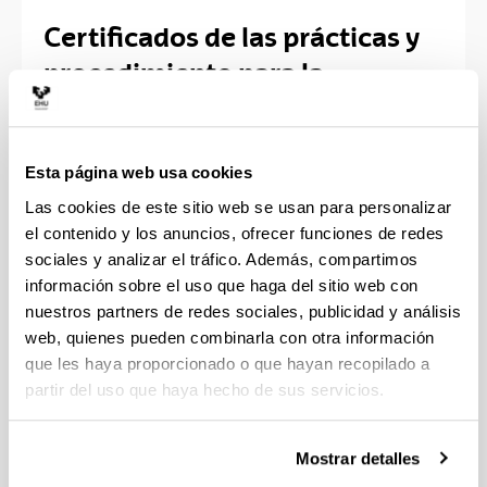
Certificados de las prácticas y
procedimiento para la
cotización
En relación con la
Orden ISM/812/2024
, de 26 de
Esta página web usa cookies
julio, que modifica la
Orden ISM/386/2024
, de 29 de
Las cookies de este sitio web se usan para personalizar
abril, relativa a la suscripción de convenios
el contenido y los anuncios, ofrecer funciones de redes
especiales con la Seguridad Social, con el objetivo
sociales y analizar el tráfico. Además, compartimos
de posibilitar el cómputo de las cotizaciones por los
períodos de prácticas formativas y académicas
información sobre el uso que haga del sitio web con
externas realizadas con anterioridad a la entrada en
nuestros partners de redes sociales, publicidad y análisis
vigor de la Disposición Adicional Quincuagésima
web, quienes pueden combinarla con otra información
Segunda del Texto Refundido de la Ley General de
que les haya proporcionado o que hayan recopilado a
la Seguridad Social, aprobado mediante el Real
partir del uso que haya hecho de sus servicios.
Decreto Legislativo 8/2015, de 30 de octubre, las
personas interesadas en obtener un certificado por
Mostrar detalles
las prácticas realizadas durante sus estudios en la
UPV/EHU, deberán acceder a este
enlace
.