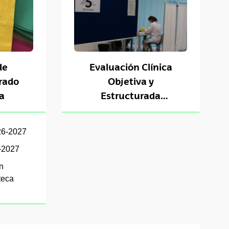
de
Evaluación Clínica
Grado
Objetiva y
a
Estructurada
(ECOE)
26-2027
-2027
n
oteca