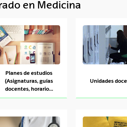
rado en Medicina
tar subpáginas
tar subpáginas
tar subpáginas
Planes de estudios
(Asignaturas, guías
Unidades doce
docentes, horarios,
profesorado,...)
tar subpáginas
tar subpáginas