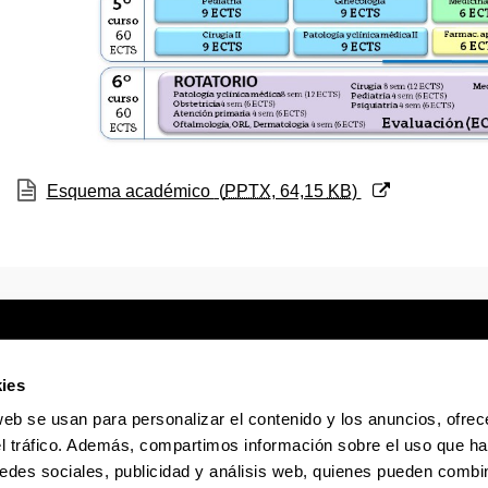
(Abre una nueva ventana)
Esquema académico
(
PPTX
, 64,15
KB
)
ies
web se usan para personalizar el contenido y los anuncios, ofrec
Sede electrónica
Accesibilidad
Infor
el tráfico. Además, compartimos información sobre el uso que ha
edes sociales, publicidad y análisis web, quienes pueden combin