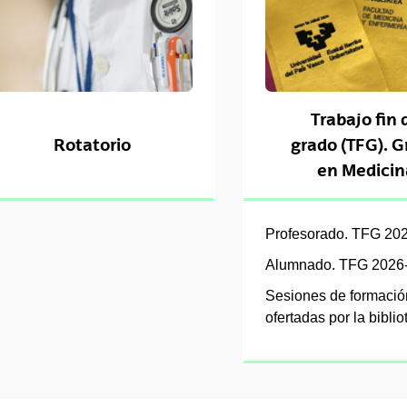
tar subpáginas
tar subpáginas
Trabajo fin 
Rotatorio
grado (TFG). 
tar subpáginas
en Medicin
Profesorado. TFG 20
Alumnado. TFG 2026
Sesiones de formació
ofertadas por la bibli