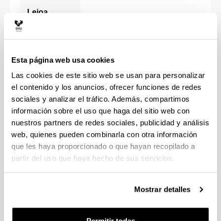
Leioa
Enfermería
Fisioterapia
Esta página web usa cookies
Las cookies de este sitio web se usan para personalizar
Odontología
Grados
el contenido y los anuncios, ofrecer funciones de redes
sociales y analizar el tráfico. Además, compartimos
Medicina (castellano)
información sobre el uso que haga del sitio web con
nuestros partners de redes sociales, publicidad y análisis
Medicina (euskera)
web, quienes pueden combinarla con otra información
que les haya proporcionado o que hayan recopilado a
partir del uso que haya hecho de sus servicios.
Másteres
postgrados.fme@ehu.e
U.D.
Mostrar detalles
mariateresa.barrenec
Basurto
U.D.
estibaliz.carcedo@ehu
Permitir todas