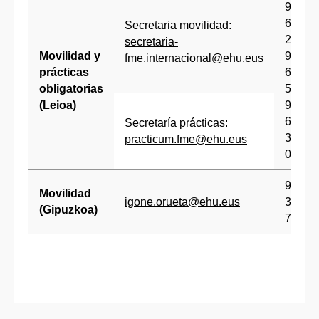
94
601
Secretaria movilidad:
2811
secretaria-
Movilidad y
94
fme.internacional@ehu.eus
prácticas
601
obligatorias
5634
(Leioa)
94
601
Secretaría prácticas:
32
practicum.fme@ehu.eus
01
94
Movilidad
igone.orueta@ehu.eus
301
(Gipuzkoa)
7303