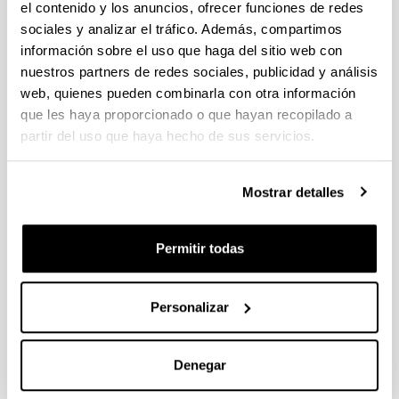
researcher
el contenido y los anuncios, ofrecer funciones de redes
Mani
Osoba
sociales y analizar el tráfico. Además, compartimos
University of Warsaw
Joseph
Ortega
información sobre el uso que haga del sitio web con
Woxsen University
Ane
Olko
nuestros partners de redes sociales, publicidad y análisis
FEL
web, quienes pueden combinarla con otra información
Justyna
Nandi
University of
que les haya proporcionado o que hayan recopilado a
Anik
Mezhoud
Cambridge
partir del uso que haya hecho de sus servicios.
Salem
Mayeux
University of the
Oliver
Manterola
Basque Country
Mostrar detalles
(UPV/EHU)
Ibon
Langah
University of Malaya
Nukhbah
Krauwer
Permitir todas
Taj
CLARIN ERIC / Utrecht
Inyima
University
Steven
Idiazabal
Alex Ekwueme Federal
Ugomma
Personalizar
Goirigolzarri
University, Ndufu-Alike
Itziar
Garaizar
University of the
Jone
Garcia-
Basque Country
Denegar
Azkoaga
(UPV/EHU)
Ines