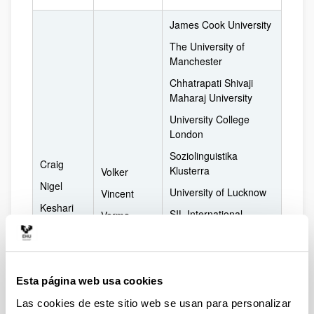
James Cook University
The University of
Manchester
Chhatrapati Shivaji
Maharaj University
University College
London
Soziolinguistika
Craig
Klusterra
Volker
Nigel
University of Lucknow
Vincent
Keshari
SIL International
Verma
Lal
(Nepal)
Valijarvi
Riitta
Elizade University,
Uranga
Ilara-Mokin, Ondo
Belen
State, Nigeria
Rastogi
Esta página web usa cookies
Kavita
Independent
Rai
Las cookies de este sitio web se usan para personalizar
Netra