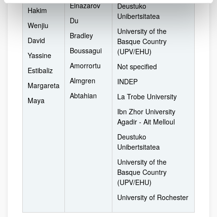
Elnazarov
Deustuko
Hakim
Unibertsitatea
Du
Wenjiu
University of the
Bradley
David
Basque Country
Boussagui
(UPV/EHU)
Yassine
Amorrortu
Not specified
Estibaliz
Almgren
INDEP
Margareta
Abtahian
La Trobe University
Maya
Ibn Zhor University
Agadir - Ait Melloul
Deustuko
Unibertsitatea
University of the
Basque Country
(UPV/EHU)
University of Rochester