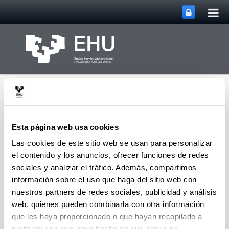
Abri
Saltar al contenido principal
me
prin
Esta página web usa cookies
Las cookies de este sitio web se usan para personalizar
Abrir/cerrar m
Menú
FEL XXIX 2025
el contenido y los anuncios, ofrecer funciones de redes
sociales y analizar el tráfico. Además, compartimos
información sobre el uso que haga del sitio web con
nuestros partners de redes sociales, publicidad y análisis
Garrantzizko datak
web, quienes pueden combinarla con otra información
2025eko
maiatzaren 15a
ekainaren 1a: abstract-
que les haya proporcionado o que hayan recopilado a
ak igotzeko azken eguna.
Epea ekainaren
partir del uso que haya hecho de sus servicios.