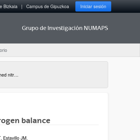
 Bizkaia
Campus de Gipuzkoa
Iniciar sesión
Grupo de Investigación NUMAPS
orio
Nitrogen losses: gaseous and leached nitrogen balance
trogen balance
, Estavillo JM.