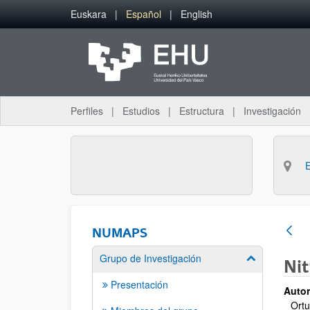
Saltar al contenido principal
Euskara
Español
English
Perfiles
Estudios
Estructura
Investigación
NUMAPS
Grupo de Investigación
Mostrar/ocult
Nit
Presentación
Autor
Ortu