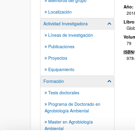
Miembros del grupo
Año:
Localización
201
Libro
Actividad Investigadora
Mostrar/ocult
Glob
Líneas de investigación
Volu
79
Publicaciones
ISBN
/
Proyectos
978-
Equipamiento
Formación
Mostrar/ocult
Tesis doctorales
Programa de Doctorado en
Agrobiología Ambiental
Master en Agrobiología
Ambiental