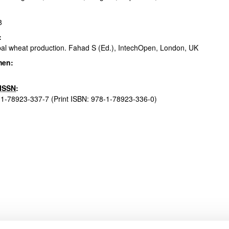
8
:
ar subpáginas
al wheat production. Fahad S (Ed.), IntechOpen, London, UK
men:
ISSN
:
1-78923-337-7 (Print ISBN: 978-1-78923-336-0)
ar subpáginas