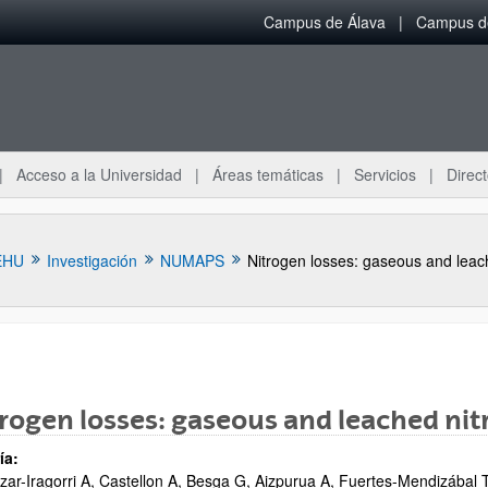
Campus de Álava
Campus de
Acceso a la Universidad
Áreas temáticas
Servicios
Direct
EHU
Investigación
NUMAPS
ar subpáginas
rogen losses: gaseous and leached ni
ía:
zar-Iragorri A, Castellon A, Besga G, Aizpurua A, Fuertes-Mendizábal T