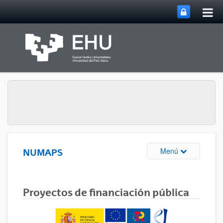
Abri
Saltar al contenido principal
me
prin
Abrir/cerrar m
Menú
NUMAPS
Proyectos de financiación pública