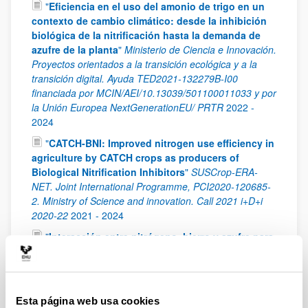
"
Eficiencia en el uso del amonio de trigo en un
contexto de cambio climático: desde la inhibición
biológica de la nitrificación hasta la demanda de
azufre de la planta
"
Ministerio de Ciencia e Innovación.
Proyectos orientados a la transición ecológica y a la
transición digital. Ayuda TED2021-132279B-I00
financiada por MCIN/AEI/10.13039/501100011033 y por
la Unión Europea NextGenerationEU/ PRTR
2022
-
2024
"
CATCH-BNI: Improved nitrogen use efficiency in
agriculture by CATCH crops as producers of
Biological Nitrification Inhibitors
"
SUSCrop-ERA-
NET. Joint International Programme, PCI2020-120685-
2. Ministry of Science and innovation. Call 2021 i+D+i
2020-22
2021
-
2024
"
Interacción entre nitrógeno, hierro y azufre para
optimizar la eficiencia en el uso del amonio en
plantas
"
Spanish Ministry of Science and Innovation
(PID2020-113385RB-I00)financiada por
MCIN/AEI/10.13039/501100011033 y por “FEDER Una
Esta página web usa cookies