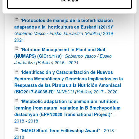
filogenómica (EVOCAN)
"
Comunidad de Madrid.
M2169.Universidad Rey Juan Carlos
2020
-
2021
"
Protocolos de manejo de la biofertilización
adaptados a la horticultura en Euskadi (2019)
"
Gobierno Vasco / Eusko Jaurlaritza (Pública)
2019
-
2021
"
Nutrition Management in Plant and Soil
(NUMAPS) (GIC15/179)
"
Gobierno Vasco / Eusko
Jaurlaritza (Pública)
2016
-
2021
"
Identificación y Caracterización de Nuevos
Factores Metabólicos y Genéticos Implicados en la
Respuesta de las Plantas a la Nutrición Amoniacal
(BIO2017-84035-R)
"
MINECO (Pública)
2017
-
2020
"
Metabolic adaptation to ammonium nutrition:
learning from natural variation in B Brachypodium
distachyon (EPPN2020 Transnational Project)
"
-
2018
-
2018
"
EMBO Short Term Fellowship Award
"
-
2018
-
2018