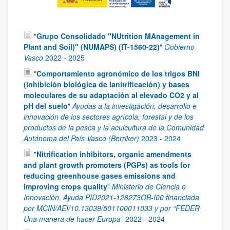
"
Grupo Consolidado "NUtrition MAnagement in
Plant and Soil)" (NUMAPS) (IT-1560-22)
"
Gobierno
Vasco
2022
-
2025
"
Comportamiento agronómico de los trigos BNI
(inhibición biológica de lanitrificación) y bases
moleculares de su adaptación al elevado CO2 y al
pH del suelo
"
Ayudas a la investigación, desarrollo e
innovación de los sectores agrícola, forestal y de los
productos de la pesca y la acuicultura de la Comunidad
Autónoma del País Vasco (Berriker)
2023
-
2024
"
Nitrification inhibitors, organic amendments
and plant growth promoters (PGPs) as tools for
reducing greenhouse gases emissions and
improving crops quality
"
Ministerio de Ciencia e
Innovación. Ayuda PID2021-128273OB-I00 financiada
por MCIN/AEI/10.13039/501100011033 y por “FEDER
Una manera de hacer Europa”
2022
-
2024