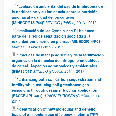
"
Evaluación ambiental del uso de Inhibidores de
la nitrificación y su incidencia sobre la nutrición
amoniacal y calidad de los cultivos
(MINECOR15/P44)
"
MINECO (Pública)
2016
-
2018
"
Implicación de las Cystein-rich RLKs como
parte de la red de señalización asociada a la
toxicidad por amonio en plantas (MINECOR14/P03)
"
MINECO (Pública)
2015
-
2017
"
Prácticas de manejo agrícola y de la fertilización
orgánica en la dinámica del nitrógeno en cultivos
de cereal: Aspectos agronómicos y ambientales
(INIA13/01)
"
MINECO (Pública)
2014
-
2017
"
Enhancing both soil carbon sequestration and
fertility while reducing soil greenhouse gas
emissions through designer biochar application
(FACCE JPI13/01)
"
UNIÓN EUROPEA (Pública)
2014
-
2017
"
Identification of new molecular and genetic
basis of ammonium use efficiency in plants (7PM-