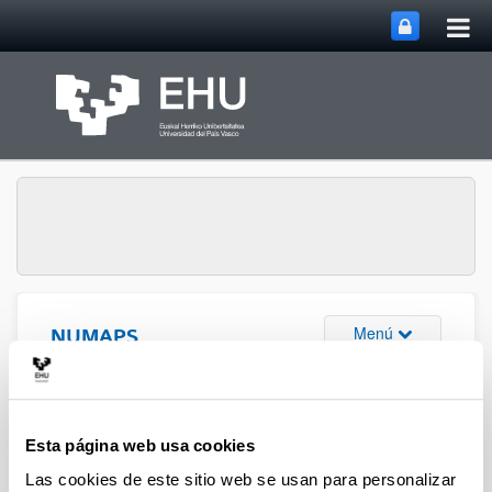
Abri
Saltar al contenido principal
me
prin
Abrir/cerrar m
Menú
NUMAPS
Publicaciones (2012)
Esta página web usa cookies
Las cookies de este sitio web se usan para personalizar