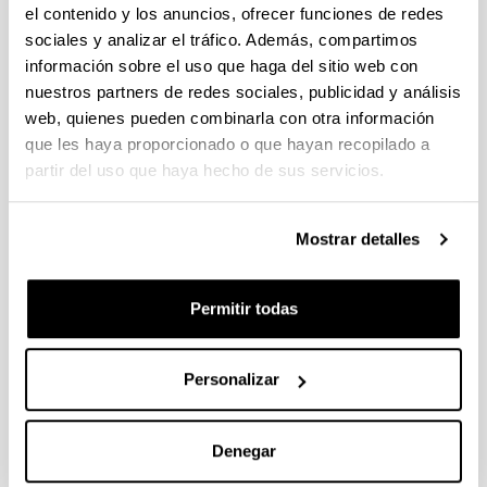
el contenido y los anuncios, ofrecer funciones de redes
Efficiency of nitrification inhibitor
sociales y analizar el tráfico. Además, compartimos
DMPP to reduce nitrous oxide
información sobre el uso que haga del sitio web con
emissions under different
nuestros partners de redes sociales, publicidad y análisis
temperature and moisture
web, quienes pueden combinarla con otra información
conditions
que les haya proporcionado o que hayan recopilado a
partir del uso que haya hecho de sus servicios.
Autoría:
Menéndez S, Barrena I, Setién I, González-Murua C,
Estavillo JM.
Mostrar detalles
Año:
2012
Permitir todas
Revista:
Soil Biology and Biochemistry
Volumen:
Personalizar
53
Página de inicio - Página de fin:
82 - 89
Denegar
DOI
: