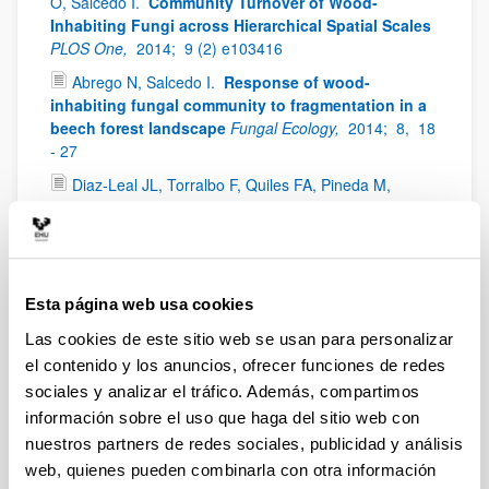
O, Salcedo I.
Community Turnover of Wood-
Inhabiting Fungi across Hierarchical Spatial Scales
PLOS One,
2014;
9 (2) e103416
Abrego N, Salcedo I.
Response of wood-
inhabiting fungal community to fragmentation in a
beech forest landscape
Fungal Ecology,
2014;
8,
18
- 27
Diaz-Leal JL, Torralbo F, Quiles FA, Pineda M,
Alamillo JM.
Molecular and functional
characterization of allantoate amidohydrolase from
Phaseolus vulgaris
Physiologia Plantarum,
2014;
152
(1),
43 - 58
Esta página web usa cookies
Huérfano X, Hähndel R, Carrasco I, González-Murua
C, Estavillo JM, Menéndez S.
The new nitrification
Las cookies de este sitio web se usan para personalizar
inhibitor dimethypyrazole-succinic acid (DMPSA)
el contenido y los anuncios, ofrecer funciones de redes
reduces N2O emissions from wheat under humid
sociales y analizar el tráfico. Además, compartimos
mediterranean conditions
The nitrogen challenge:
información sobre el uso que haga del sitio web con
building a blueprint for nitrogen use efficiency and food
nuestros partners de redes sociales, publicidad y análisis
security. Ed. CSC Marques dos Santos Cordovil. Colibrí
Artes Gráficas,
2014;
441 - 442 -
978-972-8669-56-0
web, quienes pueden combinarla con otra información