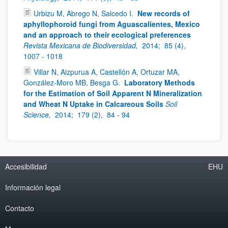
Urbizu M, Abrego N, Salcedo I.
New records of
aphyllophoroid fungi from Aguascalientes, Mexico
and an approach to their ecological preferences
Revista Mexicana de Biodiversidad,
2014;
85 (4),
1007 - 1018
Villar N, Aizpurua A, Castellón A, Ortuzar MA,
González-Moro MB, Besga G.
Laboratory Methods
for the Estimation of Soil Apparent N Mineralization
and Wheat N Uptake in Calcareous Soils
Soil
Science,
2014;
179 (2),
84 - 94
Accesibilidad
EHU
Información legal
Contacto