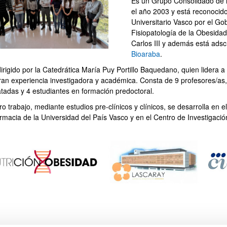
Es un Grupo Consolidado de 
el año 2003 y está reconocid
Universitario Vasco por el G
ar subpáginas
Fisiopatología de la Obesidad 
Carlos III y además está adsc
Bioaraba
.
dirigido por la Catedrática María Puy Portillo Baquedano, quien lidera
ran experiencia investigadora y académica. Consta de 9 profesores/as, 1
atadas y 4 estudiantes en formación predoctoral.
o trabajo, mediante estudios pre-clínicos y clínicos, se desarrolla en 
rmacia de la Universidad del País Vasco y en el Centro de Investigaci
.