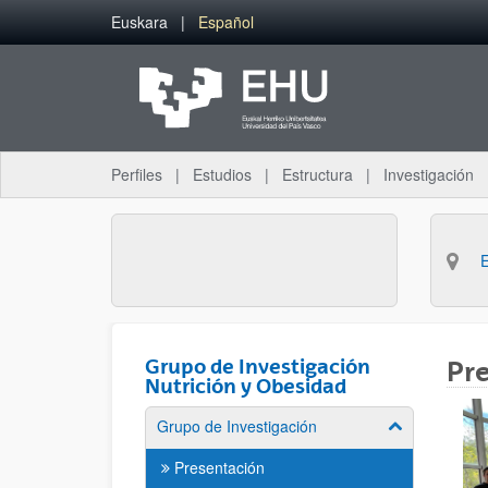
Saltar al contenido principal
Euskara
Español
Perfiles
Estudios
Estructura
Investigación
Grupo de Investigación
Pr
Nutrición y Obesidad
Grupo de Investigación
Mostrar/ocult
Presentación