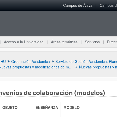
Campus de Álava
Campus de
Acceso a la Universidad
Áreas temáticas
Servicios
Direct
EHU
Ordenación Académica
Nuevas propuestas y modificaciones de másteres
venios de colaboración (modelos)
ar subpáginas
OBJETO
ENSEÑANZA
MODELO