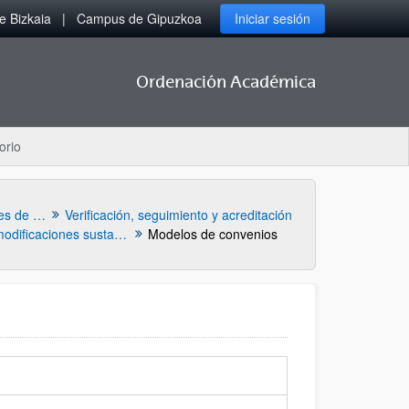
 Bizkaia
Campus de Gipuzkoa
Iniciar sesión
Ordenación Académica
orio
Servicio de Gestión Académica: Planes de Estudios
Verificación, seguimiento y acreditación
Nuevas propuestas y modificaciones sustanciales (Ministerio)
Modelos de convenios