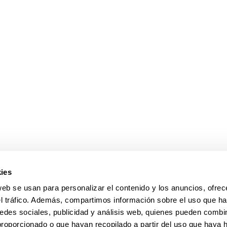
ar subpáginas
ar subpáginas
ies
web se usan para personalizar el contenido y los anuncios, ofrec
el tráfico. Además, compartimos información sobre el uso que ha
edes sociales, publicidad y análisis web, quienes pueden combin
proporcionado o que hayan recopilado a partir del uso que haya