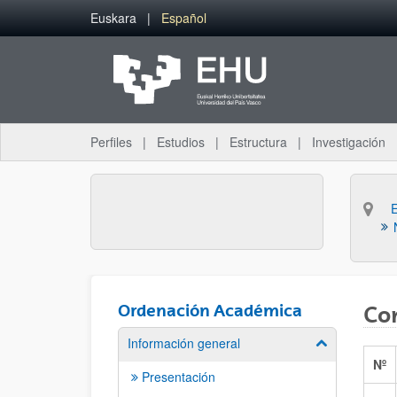
Saltar al contenido principal
Euskara
Español
Perfiles
Estudios
Estructura
Investigación
Ordenación Académica
Con
Información general
Mostrar/ocult
Nº
Presentación