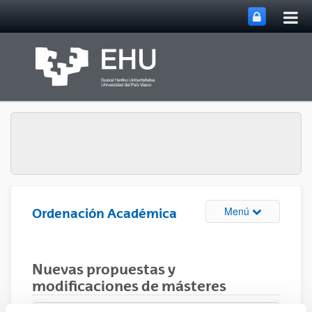
Abri
Saltar al contenido principal
me
prin
Abrir/cerrar m
Menú
Ordenación Académica
Nuevas propuestas y
modificaciones de másteres