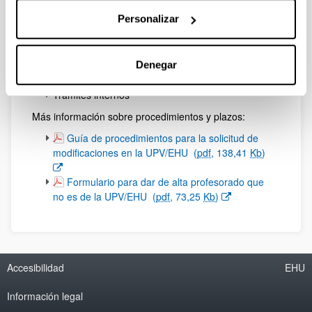
Las modificaciones que se deseen realizar en los
títulos, en función de cómo afecten al proyecto inicial
Personalizar
requieren distintos procedimientos:
Verificación de un nuevo título
Denegar
Modificación sustancial
Modificaciones no sustanciales
Trámites internos
Más información sobre procedimientos y plazos:
(Abre una nueva ventana)
Guía de procedimientos para la solicitud de
modificaciones en la UPV/EHU
(
pdf
, 138,41
Kb
)
(Abre una nueva ventana)
Formulario para dar de alta profesorado que
no es de la UPV/EHU
(
pdf
, 73,25
Kb
)
Accesibilidad
EHU
Información legal