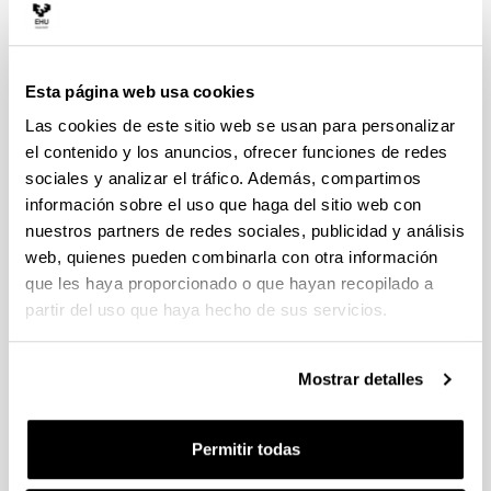
Nuevas propuestas y
modificaciones sustanciales
(Ministerio)
Requisitos
Esta página web usa cookies
Tramitación
Las cookies de este sitio web se usan para personalizar
Acuerdos
Modelos de convenios
el contenido y los anuncios, ofrecer funciones de redes
Normativas
sociales y analizar el tráfico. Además, compartimos
Contacto
información sobre el uso que haga del sitio web con
nuestros partners de redes sociales, publicidad y análisis
web, quienes pueden combinarla con otra información
Modificaciones no sustanciales
que les haya proporcionado o que hayan recopilado a
partir del uso que haya hecho de sus servicios.
Otras modificaciones internas
(UPV/EHU)
Mostrar detalles
Tipos de modificaciones y
Permitir todas
procedimiento