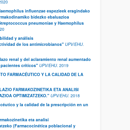
2020
Haemophilus influenzae espezieek eragindako
/farmakodinamiko bidezko ebaluazioa
r Streptococcus pneumoniae y Haemophilus
20
ilidad y análisis
tividad de los antimicrobianos"
UPV/EHU
.
lazo renal y del aclaramiento renal aumentado
pacientes críticos"
UPV/EHU
.
2019
TO FARMACÉUTICO Y LA CALIDAD DE LA
LAZIO FARMAKOZINETIKA ETA ANALISI
ZIOA OPTIMIZATZEKO."
UPV/EHU
.
2018
céutico y la calidad de la prescripción en un
rmakozinetika eta analisi
atzeko (Farmacocinética poblacional y