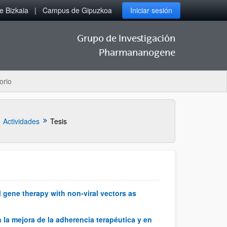
 Bizkaia
Campus de Gipuzkoa
Iniciar sesión
Grupo de Investigación
Pharmananogene
orio
Actividades
Tesis
 gene therapy with non-viral vectors as
 la mejora de la adherencia terapéutica y en