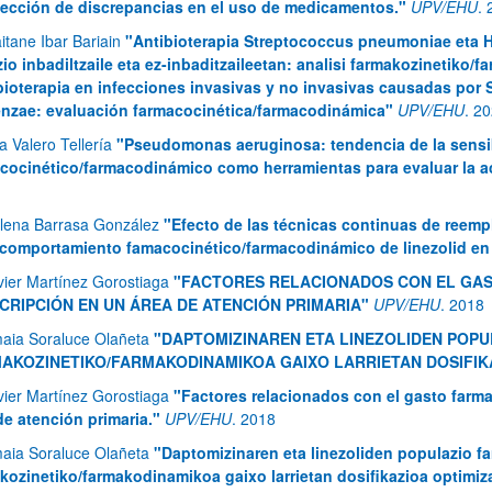
tección de discrepancias en el uso de medicamentos."
UPV/EHU
.
itane Ibar Bariain
"Antibioterapia Streptococcus pneumoniae eta 
zio inbadiltzaile eta ez-inbaditzaileetan: analisi farmakozinetiko
bioterapia en infecciones invasivas y no invasivas causadas po
enzae: evaluación farmacocinética/farmacodinámica"
UPV/EHU
.
20
a Valero Tellería
"Pseudomonas aeruginosa: tendencia de la sensib
ar subpáginas
cocinético/farmacodinámico como herramientas para evaluar la ac
lena Barrasa González
"Efecto de las técnicas continuas de reemp
 comportamiento famacocinético/farmacodinámico de linezolid en 
ar subpáginas
vier Martínez Gorostiaga
"FACTORES RELACIONADOS CON EL GAS
CRIPCIÓN EN UN ÁREA DE ATENCIÓN PRIMARIA"
UPV/EHU
.
2018
aia Soraluce Olañeta
"DAPTOMIZINAREN ETA LINEZOLIDEN POPU
AKOZINETIKO/FARMAKODINAMIKOA GAIXO LARRIETAN DOSIFIKA
vier Martínez Gorostiaga
"Factores relacionados con el gasto farma
de atención primaria."
UPV/EHU
.
2018
aia Soraluce Olañeta
"Daptomizinaren eta linezoliden populazio fa
kozinetiko/farmakodinamikoa gaixo larrietan dosifikazioa optimiz