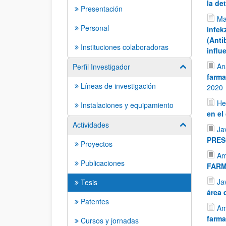
la de
Presentación
Ma
Personal
infek
(Anti
Instituciones colaboradoras
influ
An
Perfil Investigador
Mostrar/ocult
farma
Líneas de investigación
2020
He
Instalaciones y equipamiento
en el
Actividades
Mostrar/ocult
Ja
PRES
Proyectos
Am
Publicaciones
FARM
Ja
Tesis
área 
Patentes
Am
farma
Cursos y jornadas