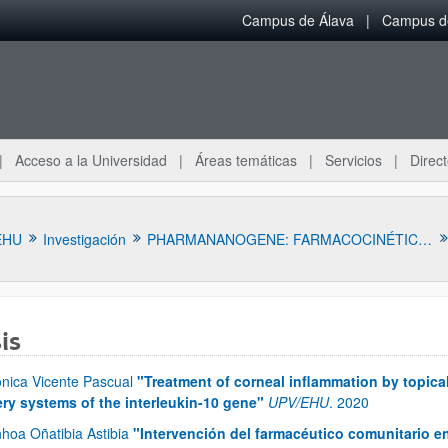
Campus de Álava
Campus de
Acceso a la Universidad
Áreas temáticas
Servicios
Direct
EHU
Investigación
PHARMANANOGENE: FARMACOCINÉTICA, NANOTECNOLOGÍA Y TERAPIA GÉNICA
is
nica Vicente Pascual
"Treatment of corneal inflammation by topical
ery systems of the interleukin-10 gene"
UPV/EHU
.
2020
ar subpáginas
nhoa Oñatibia Astibia
"Intervención del farmacéutico comunitario en