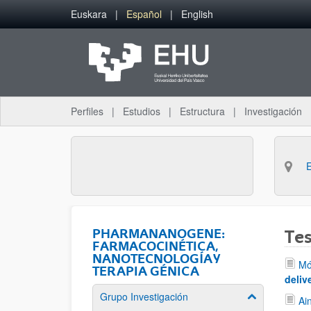
Saltar al contenido principal
Euskara
Español
English
Perfiles
Estudios
Estructura
Investigación
PHARMANANOGENE:
Tes
FARMACOCINÉTICA,
NANOTECNOLOGÍA Y
Mó
TERAPIA GÉNICA
deliv
Grupo Investigación
Mostrar/ocult
Ai