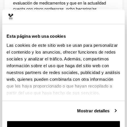
evaluación de medicamentos y que en la actualidad
cuenta con cinco profesoras, ocho becarios/as
predoctorales y cuatro investigadores doctores.
Una de nuestras principales líneas de investigación
versa sobre el desarrollo de nuevos sistemas de
administración basados en micro y nanopartículas, más
Esta página web usa cookies
concretamente sobre nanopartículas lipídicas para
Las cookies de este sitio web se usan para personalizar
incrementar la absorción oral de fármacos poco
el contenido y los anuncios, ofrecer funciones de redes
solubles, y para la administración de ácidos nucleicos
(terapia génica). En este campo, estamos desarrollando
sociales y analizar el tráfico. Además, compartimos
sistemas para el tratamiento mediante terapia génica
información sobre el uso que haga del sitio web con
de enfermedades oculares (entre otras, la retinosquisis
nuestros partners de redes sociales, publicidad y análisis
juvenil ligada al cromosoma X), enfermedades
web, quienes pueden combinarla con otra información
metabólicas (entre otras, la enfermedad de Fabry) y
que les haya proporcionado o que hayan recopilado a
enfermedades infecciosas (hepatitis C crónica).
partir del uso que haya hecho de sus servicios.
Otra de nuestras líneas de investigación es el análisis
farmacocinético/farmacodinámico aplicado a la
antibioterapia, especialmente en pacientes críticos. El
Mostrar detalles
objetivo principal de esta línea de investigación es la
predicción de la eficacia de nuevos antibióticos para el