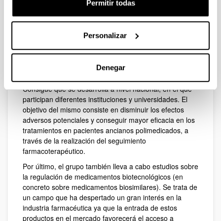
tratamiento de infecciones graves producidas por
Permitir todas
patógenos multirresistentes mediante análisis
farmacocinético/farmacodinámico.
Personalizar
En los últimos años el grupo ha impulsado una línea de
investigación relacionada con la Atención Farmacéutica.
Cabe destacar dentro de esta línea el proyecto sobre
Atención Farmacéutica en pacientes mayores
Denegar
polimedicados, enmarcado dentro del programa
Consigue que se desarrolla a nivel nacional, en el que
participan diferentes instituciones y universidades. El
objetivo del mismo consiste en disminuir los efectos
adversos potenciales y conseguir mayor eficacia en los
tratamientos en pacientes ancianos polimedicados, a
través de la realización del seguimiento
farmacoterapéutico.
Por último, el grupo también lleva a cabo estudios sobre
la regulación de medicamentos biotecnológicos (en
concreto sobre medicamentos biosimilares). Se trata de
un campo que ha despertado un gran interés en la
industria farmacéutica ya que la entrada de estos
productos en el mercado favorecerá el acceso a