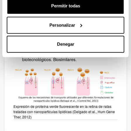
poblacional
Permitir todas
Análisis farmacocinético/farmacodinámico en
antibioterapia: aplicación en profilaxis quirúrgica,
pacientes críticos, técnicas continuas de
Personalizar
reemplazo renal,…
Evaluación farmacoterapéutica y
farmacoeconómica de medicamentos. Atención
Denegar
farmacéutica en pacientes polimedicados.
Regulación legal de los medicamentos
biotecnológicos. Biosimilares.
Expresión de proteína verde fluorescente en la retina de ratas
tratadas con nanopartículas lipídicas (Delgado et al., Hum Gene
Ther, 2012)