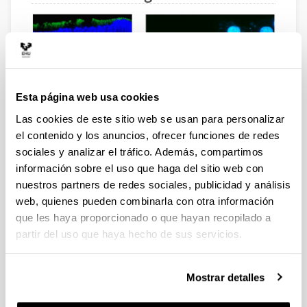
Esta página web usa cookies
Las cookies de este sitio web se usan para personalizar
el contenido y los anuncios, ofrecer funciones de redes
Desarrollo de vectores no virales para terapia
sociales y analizar el tráfico. Además, compartimos
génica: aplicación en el tratamiento de
información sobre el uso que haga del sitio web con
enfermedades oculares (retinosquisis juvenil
nuestros partners de redes sociales, publicidad y análisis
ligada al cromosoma X), enfermedades
metabólicas (enfermedad de Fabry), y en
web, quienes pueden combinarla con otra información
enfermedades infecciosas (hepatitis C).
que les haya proporcionado o que hayan recopilado a
Desarrollo de sistemas micro y nanoparticulares
partir del uso que haya hecho de sus servicios.
para la formulación de fármacos. Evaluación
biofarmacéutica y farmacocinética
Análisis farmacocinético de nuevos fármacos:
Mostrar detalles
cuantificación de concentraciones de fármacos
en muestras biológicas, farmacocinética