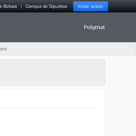
 Bizkaia
Campus de Gipuzkoa
Iniciar sesión
Polymat
orio