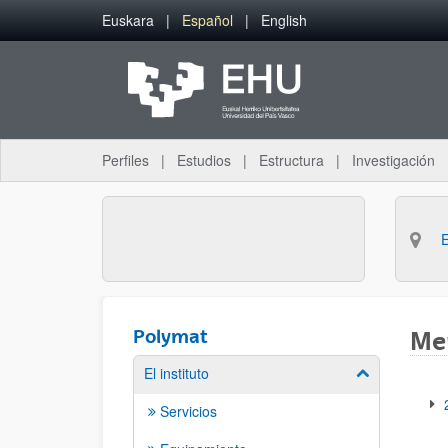
Saltar al contenido principal
Euskara
Español
English
Perfiles
Estudios
Estructura
Investigación
Polymat
Me
El instituto
Mostrar/ocult
2
Servicios