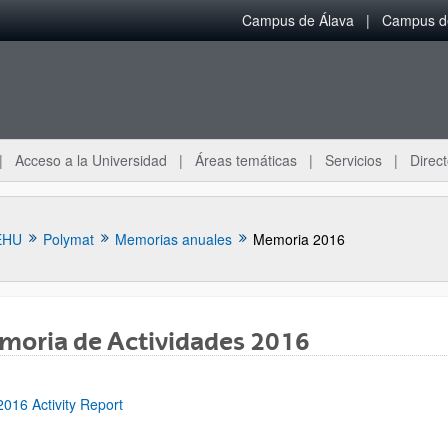
Campus de Álava
Campus de
Acceso a la Universidad
Áreas temáticas
Servicios
Direct
EHU
Polymat
Memorias anuales
Memoria 2016
moria de Actividades 2016
ar subpáginas
016 Activity Report