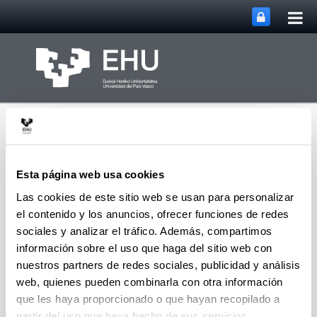
Abri
Saltar al contenido principal
me
prin
Esta página web usa cookies
Las cookies de este sitio web se usan para personalizar
Abrir/cerrar m
Menú
el contenido y los anuncios, ofrecer funciones de redes
Servicio de Prevención
sociales y analizar el tráfico. Además, compartimos
información sobre el uso que haga del sitio web con
nuestros partners de redes sociales, publicidad y análisis
Resultados
web, quienes pueden combinarla con otra información
(Abre una nueva ventana)
Circular informativa
(
pdf
, 102,59
Kb
)
que les haya proporcionado o que hayan recopilado a
(Abre una nueva ventana)
Presentación ante el Comité de Seguridad y
partir del uso que haya hecho de sus servicios.