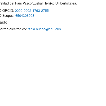
rsidad del País Vasco/Euskal Herriko Unibertsitatea.
D ORCID:
0000-0002-1763-2755
D Scopus:
6504306003
acto
orreo electrónico:
tania.huedo@ehu.eus
ar subpáginas
ar subpáginas