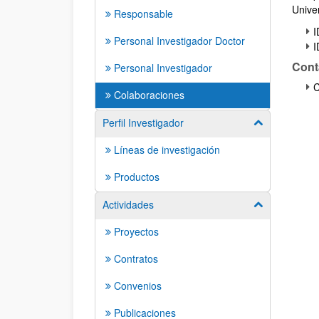
Unive
Responsable
I
Personal Investigador Doctor
I
Cont
Personal Investigador
C
Colaboraciones
Perfil Investigador
Mostrar/ocult
Líneas de investigación
Productos
Actividades
Mostrar/ocult
Proyectos
Contratos
Convenios
Publicaciones