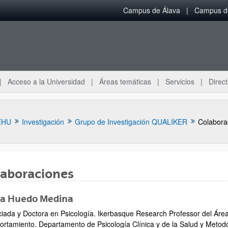
Campus de Álava
Campus de
Acceso a la Universidad
Áreas temáticas
Servicios
Direct
EHU
Investigación
Grupo de Investigación QUALIKER
Colabora
laboraciones
ia Huedo Medina
ar subpáginas
ciada y Doctora en Psicología. Ikerbasque Research Professor del Área
rtamiento. Departamento de Psicología Clínica y de la Salud y Metodol